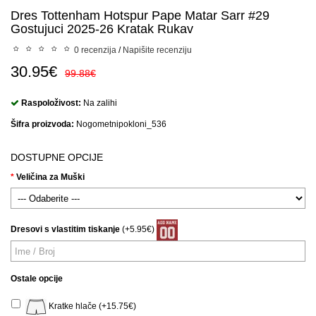
Dres Tottenham Hotspur Pape Matar Sarr #29
Gostujuci 2025-26 Kratak Rukav
0 recenzija
/
Napišite recenziju
30.95€
99.88€
Raspoloživost:
Na zalihi
Šifra proizvoda:
Nogometnipokloni_536
DOSTUPNE OPCIJE
Veličina za Muški
Dresovi s vlastitim tiskanje
(+5.95€)
Ostale opcije
Kratke hlače (+15.75€)