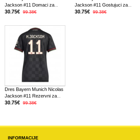
Jackson #11 Domaci za
Jackson #11 Gostujuci za
Žensko 2025-26 Kratak
Žensko 2025-26 Kratak
30.75€
30.75€
99.38€
99.38€
Rukav
Rukav
Dres Bayern Munich Nicolas
Jackson #11 Rezervni za
Žensko 2025-26 Kratak
30.75€
99.38€
Rukav
INFORMACIJE