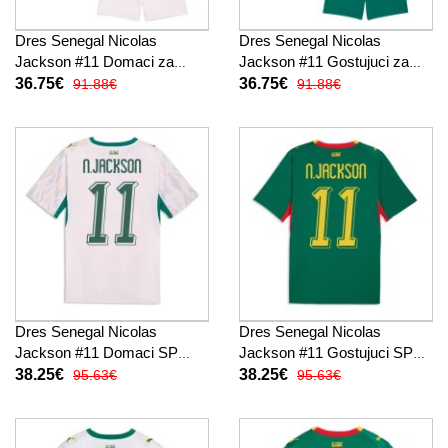
Dres Senegal Nicolas
Dres Senegal Nicolas
Jackson #11 Domaci za
Jackson #11 Gostujuci za
djecu SP 2026 Kratak Rukav
djecu SP 2026 Kratak Rukav
36.75€
36.75€
91.88€
91.88€
(+ kratke hlače)
(+ kratke hlače)
Dres Senegal Nicolas
Dres Senegal Nicolas
Jackson #11 Domaci SP
Jackson #11 Gostujuci SP
2026 Kratak Rukav
2026 Kratak Rukav
38.25€
38.25€
95.63€
95.63€