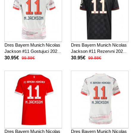
Dres Bayern Munich Nicolas
Dres Bayern Munich Nicolas
Jackson #11 Gostujuci 2025-
Jackson #11 Rezervni 2025-
26 Kratak Rukav
26 Kratak Rukav
30.95€
30.95€
99.88€
99.88€
Dres Bayern Munich Nicolas
Dres Bayern Munich Nicolas