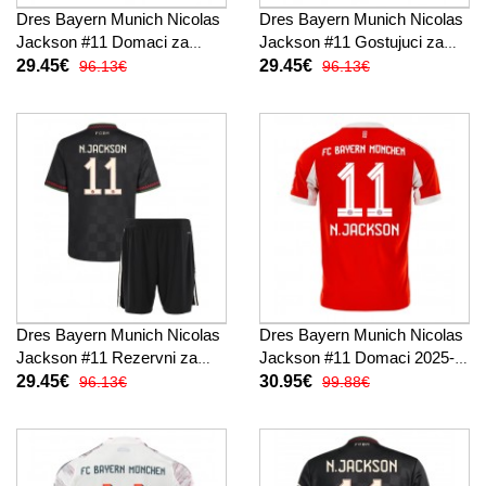
Dres Bayern Munich Nicolas
Dres Bayern Munich Nicolas
Jackson #11 Domaci za
Jackson #11 Gostujuci za
djecu 2025-26 Kratak Rukav
djecu 2025-26 Kratak Rukav
29.45€
29.45€
96.13€
96.13€
(+ kratke hlače)
(+ kratke hlače)
Dres Bayern Munich Nicolas
Dres Bayern Munich Nicolas
Jackson #11 Rezervni za
Jackson #11 Domaci 2025-
djecu 2025-26 Kratak Rukav
26 Kratak Rukav
29.45€
30.95€
96.13€
99.88€
(+ kratke hlače)