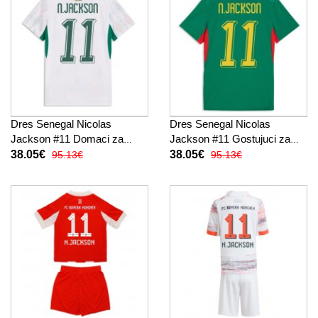
Dres Senegal Nicolas
Dres Senegal Nicolas
Jackson #11 Domaci za
Jackson #11 Gostujuci za
Žensko SP 2026 Kratak
Žensko SP 2026 Kratak
38.05€
38.05€
95.13€
95.13€
Rukav
Rukav