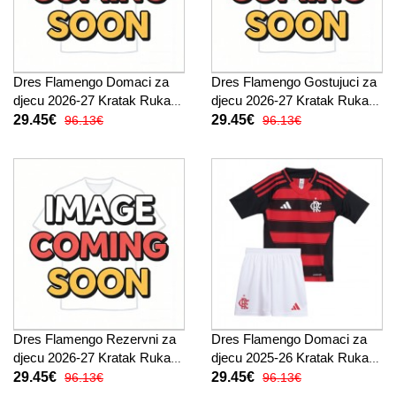
Dres Flamengo Domaci za
Dres Flamengo Gostujuci za
djecu 2026-27 Kratak Rukav
djecu 2026-27 Kratak Rukav
(+ kratke hlače)
(+ kratke hlače)
29.45€
29.45€
96.13€
96.13€
Dres Flamengo Rezervni za
Dres Flamengo Domaci za
djecu 2026-27 Kratak Rukav
djecu 2025-26 Kratak Rukav
(+ kratke hlače)
(+ kratke hlače)
29.45€
29.45€
96.13€
96.13€