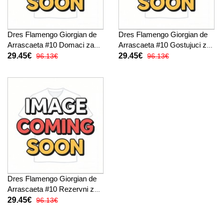
Dres Flamengo Giorgian de
Dres Flamengo Giorgian de
Arrascaeta #10 Domaci za
Arrascaeta #10 Gostujuci za
djecu 2025-26 Kratak Rukav
djecu 2025-26 Kratak Rukav
29.45€
29.45€
96.13€
96.13€
(+ kratke hlače)
(+ kratke hlače)
Dres Flamengo Giorgian de
Arrascaeta #10 Rezervni za
djecu 2025-26 Kratak Rukav
29.45€
96.13€
(+ kratke hlače)