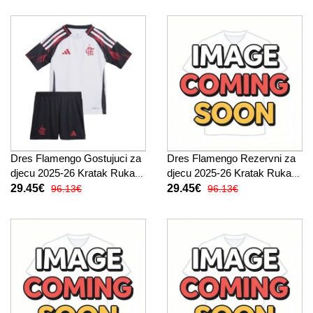
Dres Flamengo Gostujuci za
Dres Flamengo Rezervni za
djecu 2025-26 Kratak Rukav
djecu 2025-26 Kratak Rukav
(+ kratke hlače)
(+ kratke hlače)
29.45€
29.45€
96.13€
96.13€