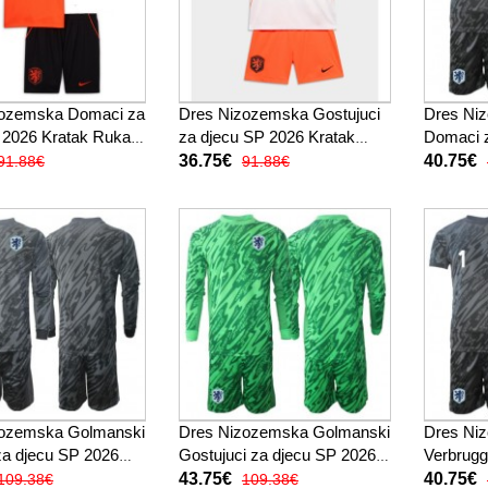
zozemska Domaci za
Dres Nizozemska Gostujuci
Dres Ni
 2026 Kratak Rukav
za djecu SP 2026 Kratak
Domaci 
 hlače)
Rukav (+ kratke hlače)
Kratak R
36.75€
40.75€
91.88€
91.88€
hlače)
zozemska Golmanski
Dres Nizozemska Golmanski
Dres Ni
a djecu SP 2026
Gostujuci za djecu SP 2026
Verbrug
av (+ kratke hlače)
Dugi Rukav (+ kratke hlače)
Domaci 
43.75€
40.75€
109.38€
109.38€