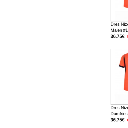
Dres Niz
Malen #1
SP 2026 
36.75€
kratke hl
Dres Ni
Dumfries
djecu SP
36.75€
(+ kratke