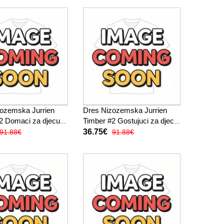
ozemska Jurrien
Dres Nizozemska Jurrien
2 Domaci za djecu
Timber #2 Gostujuci za djecu
Kratak Rukav (+
SP 2026 Kratak Rukav (+
36.75€
91.88€
91.88€
ače)
kratke hlače)