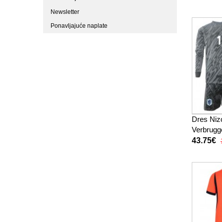
Newsletter
Ponavljajuće naplate
Dres Niz
Verbrugg
Domaci z
43.75€
Dugi Ruk