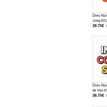
Dres Niz
Jong #21
SP 2026 
36.75€
kratke hl
Dres Ni
de Ven #
SP 2026 
36.75€
kratke hl