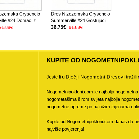
ozemska Crysencio
Dres Nizozemska Crysencio
lle #24 Domaci za
Summerville #24 Gostujuci
 2026 Kratak Rukav
za djecu SP 2026 Kratak
36.75€
91.88€
91.88€
 hlače)
Rukav (+ kratke hlače)
KUPITE OD NOGOMETNIPOKL
Jeste li u
Dječji Nogometni Dresovi
tražili
Nogometnipokloni.com je najbolja nogometna 
nogometašima širom svijeta najbolje nogometne
nogometne opreme po najnižim cijenama onli
Kupite od Nogometnipokloni.com danas da bist
najviše povjerenja!