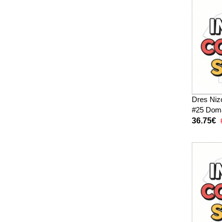
Dres Niz
#25 Doma
2026 Kra
36.75€
hlače)