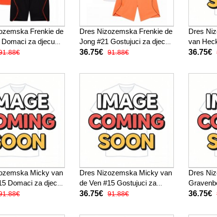
ozemska Frenkie de
Dres Nizozemska Frenkie de
Dres Ni
 Domaci za djecu
Jong #21 Gostujuci za djecu
van Hec
Kratak Rukav (+
SP 2026 Kratak Rukav (+
djecu SP
36.75€
36.75€
91.88€
91.88€
ače)
kratke hlače)
(+ kratke
zozemska Micky van
Dres Nizozemska Micky van
Dres Ni
15 Domaci za djecu
de Ven #15 Gostujuci za
Gravenb
Kratak Rukav (+
djecu SP 2026 Kratak Rukav
djecu SP
36.75€
36.75€
91.88€
91.88€
ače)
(+ kratke hlače)
(+ kratke