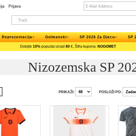
ija
Prijava
Reprezentacija
Golmanski
SP 2026 Za Djecu
SP 
Dobijte
10%
popusta iznad
80
€, Šifra kupona:
NOGOMET
Nizozemska SP 202
PRIKAŽI:
POSLOŽI PO: