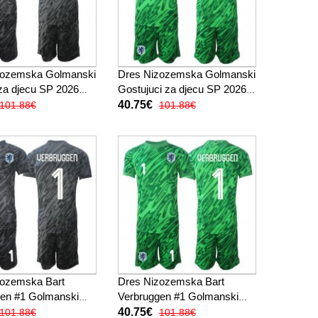
zozemska Golmanski
Dres Nizozemska Golmanski
za djecu SP 2026
Gostujuci za djecu SP 2026
ukav (+ kratke
Kratak Rukav (+ kratke
40.75€
101.88€
101.88€
hlače)
zozemska Bart
Dres Nizozemska Bart
gen #1 Golmanski
Verbruggen #1 Golmanski
za djecu SP 2026
Gostujuci za djecu SP 2026
40.75€
101.88€
101.88€