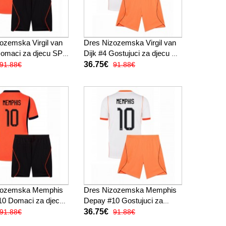
ozemska Virgil van
Dres Nizozemska Virgil van
Domaci za djecu SP
Dijk #4 Gostujuci za djecu SP
tak Rukav (+ kratke
2026 Kratak Rukav (+ kratke
36.75€
91.88€
91.88€
hlače)
zozemska Memphis
Dres Nizozemska Memphis
10 Domaci za djecu
Depay #10 Gostujuci za
Kratak Rukav (+
djecu SP 2026 Kratak Rukav
36.75€
91.88€
91.88€
ače)
(+ kratke hlače)