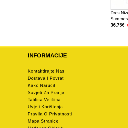
Dres Niz
Summervi
djecu SP
36.75€
(+ kratke
INFORMACIJE
Kontaktirajte Nas
Dostava I Povrat
Kako Naručiti
Savjeti Za Pranje
Tablica Veličina
Uvjeti Korištenja
Pravila O Privatnosti
Mapa Stranice