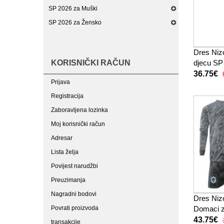
SP 2026 za Muški
SP 2026 za Žensko
Dres Ni
KORISNIČKI RAČUN
djecu SP
(+ kratke
36.75€
Prijava
Registracija
Zaboravljena lozinka
Moj korisnički račun
Adresar
Lista želja
Povijest narudžbi
Preuzimanja
Nagradni bodovi
Dres Ni
Povrati proizvoda
Domaci z
Dugi Ruk
43.75€
transakcije