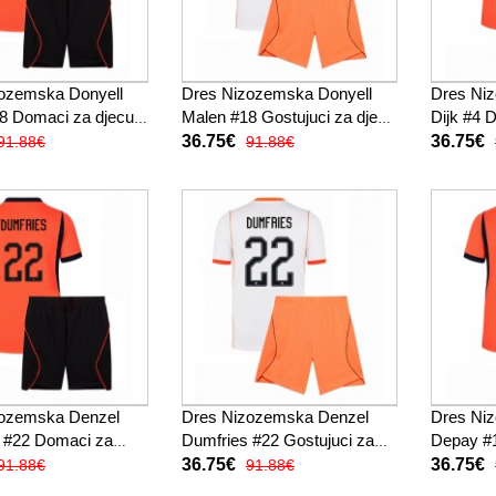
ozemska Donyell
Dres Nizozemska Donyell
Dres Niz
8 Domaci za djecu
Malen #18 Gostujuci za djecu
Dijk #4 
Kratak Rukav (+
SP 2026 Kratak Rukav (+
2026 Kra
36.75€
36.75€
91.88€
91.88€
ače)
kratke hlače)
hlače)
zozemska Denzel
Dres Nizozemska Denzel
Dres Ni
 #22 Domaci za
Dumfries #22 Gostujuci za
Depay #
 2026 Kratak Rukav
djecu SP 2026 Kratak Rukav
SP 2026 
36.75€
36.75€
91.88€
91.88€
 hlače)
(+ kratke hlače)
kratke hl