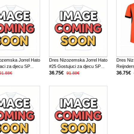
ozemska Jorrel Hato
Dres Nizozemska Jorrel Hato
Dres Niz
ci za djecu SP
#25 Gostujuci za djecu SP
Reijnder
tak Rukav (+ kratke
2026 Kratak Rukav (+ kratke
djecu SP
36.75€
36.75€
91.88€
91.88€
hlače)
(+ kratke