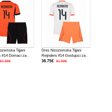
ozemska Tijjani
Dres Nizozemska Tijjani
s #14 Domaci za
Reijnders #14 Gostujuci za
 2026 Kratak Rukav
djecu SP 2026 Kratak Rukav
36.75€
91.88€
91.88€
 hlače)
(+ kratke hlače)