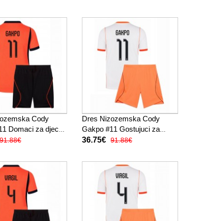
ukav (+ kratke
Kratak Rukav (+ kratke
hlače)
zozemska Cody
Dres Nizozemska Cody
11 Domaci za djecu
Gakpo #11 Gostujuci za
Kratak Rukav (+
djecu SP 2026 Kratak Rukav
36.75€
91.88€
91.88€
ače)
(+ kratke hlače)