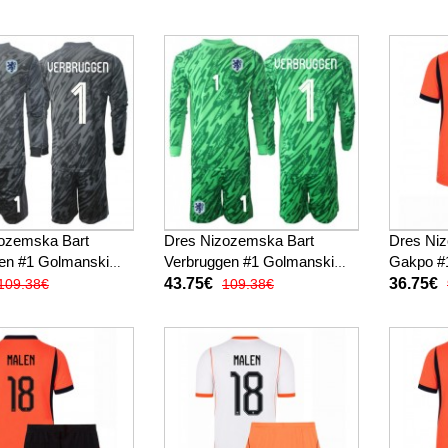
Kratak R
hlače)
ozemska Bart
Dres Nizozemska Bart
Dres Ni
en #1 Golmanski
Verbruggen #1 Golmanski
Gakpo #
a djecu SP 2026
Gostujuci za djecu SP 2026
SP 2026 
43.75€
36.75€
109.38€
109.38€
av (+ kratke hlače)
Dugi Rukav (+ kratke hlače)
kratke hl