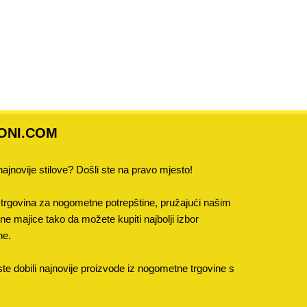
ONI.COM
 najnovije stilove? Došli ste na pravo mjesto!
trgovina za nogometne potrepštine, pružajući našim
 majice tako da možete kupiti najbolji izbor
ne.
e dobili najnovije proizvode iz nogometne trgovine s