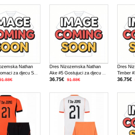
zozemska Nathan
Dres Nizozemska Nathan
Dres Niz
omaci za djecu SP
Ake #5 Gostujuci za djecu SP
Timber #
tak Rukav (+ kratke
2026 Kratak Rukav (+ kratke
SP 2026 
36.75€
36.75€
91.88€
91.88€
hlače)
kratke hl