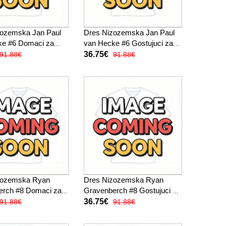
zozemska Jan Paul
Dres Nizozemska Jan Paul
ke #6 Domaci za
van Hecke #6 Gostujuci za
 2026 Kratak Rukav
djecu SP 2026 Kratak Rukav
36.75€
91.88€
91.88€
 hlače)
(+ kratke hlače)
zozemska Ryan
Dres Nizozemska Ryan
erch #8 Domaci za
Gravenberch #8 Gostujuci za
 2026 Kratak Rukav
djecu SP 2026 Kratak Rukav
36.75€
91.88€
91.88€
 hlače)
(+ kratke hlače)