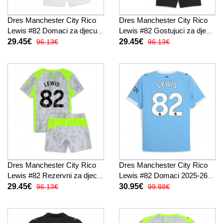
Dres Manchester City Rico
Dres Manchester City Rico
Lewis #82 Domaci za djecu
Lewis #82 Gostujuci za djecu
2025-26 Kratak Rukav (+
2025-26 Kratak Rukav (+
29.45€
29.45€
96.13€
96.13€
kratke hlače)
kratke hlače)
Dres Manchester City Rico
Dres Manchester City Rico
Lewis #82 Rezervni za djecu
Lewis #82 Domaci 2025-26
2025-26 Kratak Rukav (+
Kratak Rukav
29.45€
30.95€
96.13€
99.88€
kratke hlače)