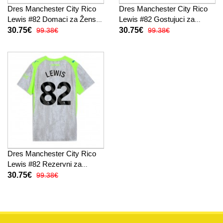
Dres Manchester City Rico
Dres Manchester City Rico
Lewis #82 Domaci za Žensko
Lewis #82 Gostujuci za
2025-26 Kratak Rukav
Žensko 2025-26 Kratak
30.75€
30.75€
99.38€
99.38€
Rukav
Dres Manchester City Rico
Lewis #82 Rezervni za
Žensko 2025-26 Kratak
30.75€
99.38€
Rukav