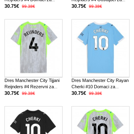
Žensko 2025-26 Kratak
Žensko 2025-26 Kratak
30.75€
30.75€
99.38€
99.38€
Rukav
Rukav
Dres Manchester City Tijjani
Dres Manchester City Rayan
Reijnders #4 Rezervni za
Cherki #10 Domaci za
Žensko 2025-26 Kratak
Žensko 2025-26 Kratak
30.75€
30.75€
99.38€
99.38€
Rukav
Rukav