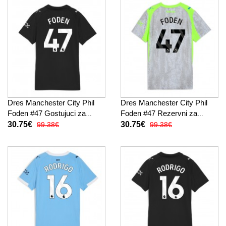
Dres Manchester City Phil
Dres Manchester City Phil
Foden #47 Gostujuci za
Foden #47 Rezervni za
Žensko 2025-26 Kratak
Žensko 2025-26 Kratak
30.75€
30.75€
99.38€
99.38€
Rukav
Rukav