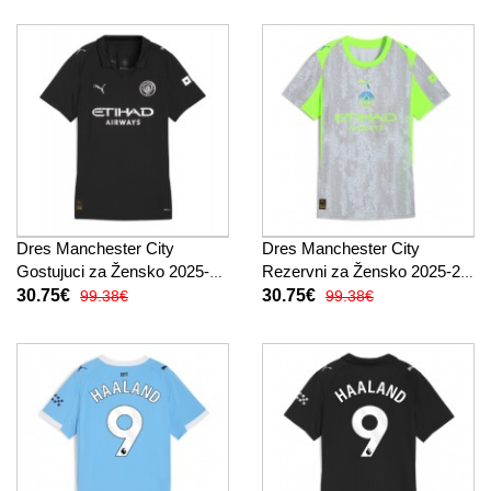
Dres Manchester City
Dres Manchester City
Gostujuci za Žensko 2025-26
Rezervni za Žensko 2025-26
Kratak Rukav
Kratak Rukav
30.75€
30.75€
99.38€
99.38€