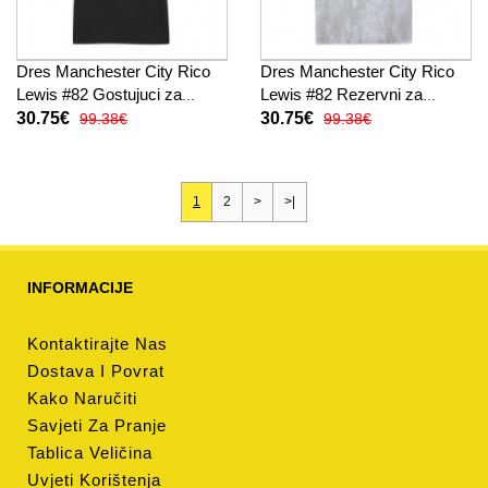
Dres Manchester City Rico
Dres Manchester City Rico
Lewis #82 Gostujuci za
Lewis #82 Rezervni za
Žensko 2025-26 Kratak
Žensko 2025-26 Kratak
30.75€
30.75€
99.38€
99.38€
Rukav
Rukav
1
2
>
>|
INFORMACIJE
Kontaktirajte Nas
Dostava I Povrat
Kako Naručiti
Savjeti Za Pranje
Tablica Veličina
Uvjeti Korištenja