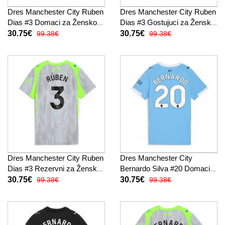
Dres Manchester City Ruben
Dres Manchester City Ruben
Dias #3 Domaci za Žensko
Dias #3 Gostujuci za Žensko
2025-26 Kratak Rukav
2025-26 Kratak Rukav
30.75€
30.75€
99.38€
99.38€
Dres Manchester City Ruben
Dres Manchester City
Dias #3 Rezervni za Žensko
Bernardo Silva #20 Domaci
2025-26 Kratak Rukav
za Žensko 2025-26 Kratak
30.75€
30.75€
99.38€
99.38€
Rukav