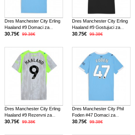
Dres Manchester City Erling
Dres Manchester City Erling
Haaland #9 Domaci za
Haaland #9 Gostujuci za
Žensko 2025-26 Kratak
Žensko 2025-26 Kratak
30.75€
30.75€
99.38€
99.38€
Rukav
Rukav
Dres Manchester City Erling
Dres Manchester City Phil
Haaland #9 Rezervni za
Foden #47 Domaci za
Žensko 2025-26 Kratak
Žensko 2025-26 Kratak
30.75€
30.75€
99.38€
99.38€
Rukav
Rukav