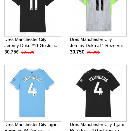
Dres Manchester City
Dres Manchester City
Jeremy Doku #11 Gostujuci
Jeremy Doku #11 Rezervni
za Žensko 2025-26 Kratak
za Žensko 2025-26 Kratak
30.75€
30.75€
99.38€
99.38€
Rukav
Rukav
Dres Manchester City Tijjani
Dres Manchester City Tijjani
Reijnders #4 Domaci za
Reijnders #4 Gostujuci za