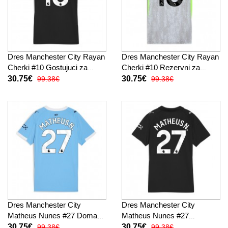
Dres Manchester City Rayan
Dres Manchester City Rayan
Cherki #10 Gostujuci za
Cherki #10 Rezervni za
Žensko 2025-26 Kratak
Žensko 2025-26 Kratak
30.75€
30.75€
99.38€
99.38€
Rukav
Rukav
Dres Manchester City
Dres Manchester City
Matheus Nunes #27 Domaci
Matheus Nunes #27
za Žensko 2025-26 Kratak
Gostujuci za Žensko 2025-26
30.75€
30.75€
99.38€
99.38€