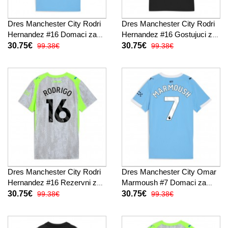
Dres Manchester City Rodri
Dres Manchester City Rodri
Hernandez #16 Domaci za
Hernandez #16 Gostujuci za
Žensko 2025-26 Kratak
Žensko 2025-26 Kratak
30.75€
30.75€
99.38€
99.38€
Rukav
Rukav
Dres Manchester City Rodri
Dres Manchester City Omar
Hernandez #16 Rezervni za
Marmoush #7 Domaci za
Žensko 2025-26 Kratak
Žensko 2025-26 Kratak
30.75€
30.75€
99.38€
99.38€
Rukav
Rukav