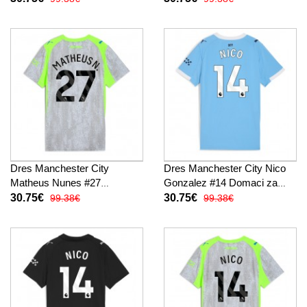
Rukav
Kratak Rukav
Dres Manchester City
Dres Manchester City Nico
Matheus Nunes #27
Gonzalez #14 Domaci za
Rezervni za Žensko 2025-26
Žensko 2025-26 Kratak
30.75€
30.75€
99.38€
99.38€
Kratak Rukav
Rukav