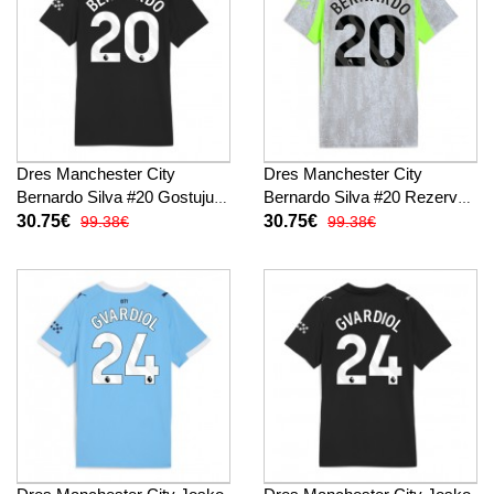
Dres Manchester City
Dres Manchester City
Bernardo Silva #20 Gostujuci
Bernardo Silva #20 Rezervni
za Žensko 2025-26 Kratak
za Žensko 2025-26 Kratak
30.75€
30.75€
99.38€
99.38€
Rukav
Rukav