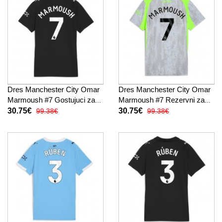
Dres Manchester City Omar
Dres Manchester City Omar
Marmoush #7 Gostujuci za
Marmoush #7 Rezervni za
Žensko 2025-26 Kratak
Žensko 2025-26 Kratak
30.75€
30.75€
99.38€
99.38€
Rukav
Rukav