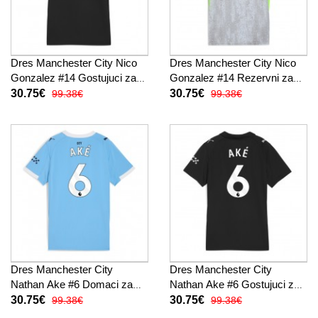
Dres Manchester City Nico
Dres Manchester City Nico
Gonzalez #14 Gostujuci za
Gonzalez #14 Rezervni za
Žensko 2025-26 Kratak
Žensko 2025-26 Kratak
30.75€
30.75€
99.38€
99.38€
Rukav
Rukav
Dres Manchester City
Dres Manchester City
Nathan Ake #6 Domaci za
Nathan Ake #6 Gostujuci za
Žensko 2025-26 Kratak
Žensko 2025-26 Kratak
30.75€
30.75€
99.38€
99.38€
Rukav
Rukav