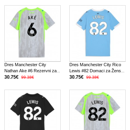
Dres Manchester City
Dres Manchester City Rico
Nathan Ake #6 Rezervni za
Lewis #82 Domaci za Žensko
Žensko 2025-26 Kratak
2025-26 Kratak Rukav
30.75€
30.75€
99.38€
99.38€
Rukav