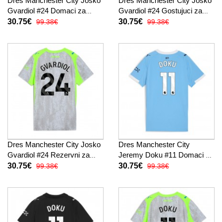
Dres Manchester City Josko
Dres Manchester City Josko
Gvardiol #24 Domaci za
Gvardiol #24 Gostujuci za
Žensko 2025-26 Kratak
Žensko 2025-26 Kratak
30.75€
30.75€
99.38€
99.38€
Rukav
Rukav
Dres Manchester City Josko
Dres Manchester City
Gvardiol #24 Rezervni za
Jeremy Doku #11 Domaci za
Žensko 2025-26 Kratak
Žensko 2025-26 Kratak
30.75€
30.75€
99.38€
99.38€
Rukav
Rukav