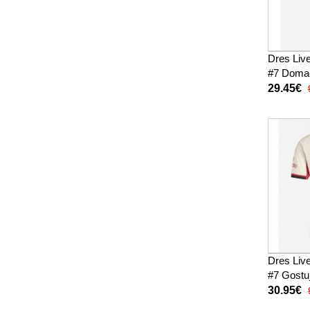
Dres Live
#7 Domac
Kratak R
29.45€
hlače)
Dres Live
#7 Gostu
Rukav
30.95€