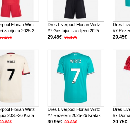
rpool Florian Wirtz
Dres Liverpool Florian Wirtz
Dres Live
i za djecu 2025-26
#7 Gostujuci za djecu 2025-
#7 Rezer
ukav (+ kratke
26 Kratak Rukav (+ kratke
Kratak R
29.45€
29.45€
96.13€
96.13€
hlače)
hlače)
rpool Florian Wirtz
Dres Liverpool Florian Wirtz
Dres Live
juci 2025-26 Kratak
#7 Rezervni 2025-26 Kratak
#7 Doma
Rukav
26 Krata
30.95€
30.75€
99.88€
99.88€