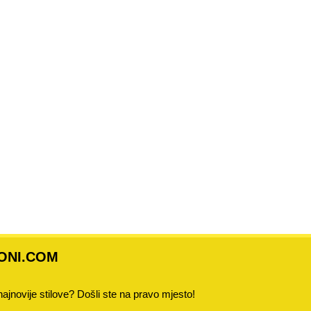
ONI.COM
 najnovije stilove? Došli ste na pravo mjesto!