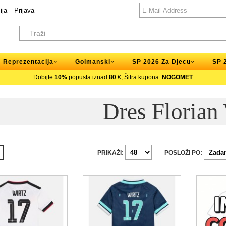
ija
Prijava
Reprezentacija
Golmanski
SP 2026 Za Djecu
SP 
Dobijte
10%
popusta iznad
80
€, Šifra kupona:
NOGOMET
Dres Florian
PRIKAŽI:
POSLOŽI PO: