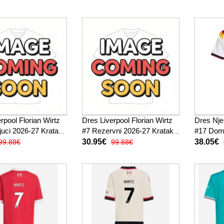
rpool Florian Wirtz
Dres Liverpool Florian Wirtz
Dres Nje
juci 2026-27 Kratak
#7 Rezervni 2026-27 Kratak
#17 Dom
Rukav
2026 Kr
30.95€
38.05€
99.88€
99.88€