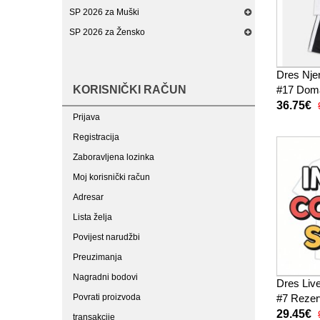
SP 2026 za Muški
SP 2026 za Žensko
Dres Nje
KORISNIČKI RAČUN
#17 Doma
2026 Kra
36.75€
Prijava
hlače)
Registracija
Zaboravljena lozinka
Moj korisnički račun
Adresar
Lista želja
Povijest narudžbi
Preuzimanja
Nagradni bodovi
Dres Live
Povrati proizvoda
#7 Rezer
Kratak R
29.45€
transakcije