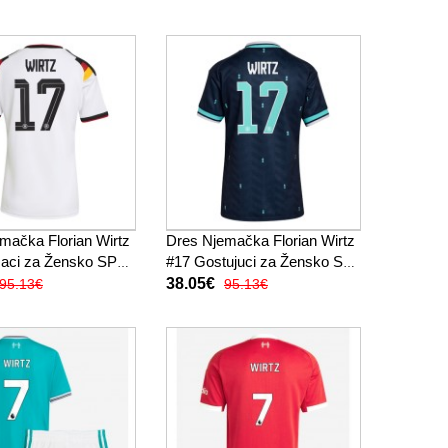
mačka Florian Wirtz
Dres Njemačka Florian Wirtz
aci za Žensko SP
#17 Gostujuci za Žensko SP
atak Rukav
2026 Kratak Rukav
38.05€
95.13€
95.13€