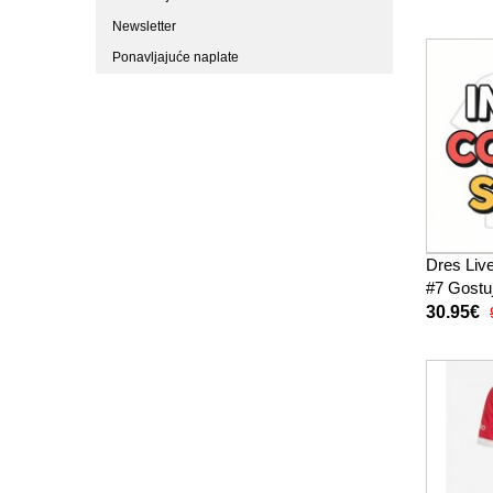
hlače)
Newsletter
Ponavljajuće naplate
Dres Live
#7 Gostu
Rukav
30.95€