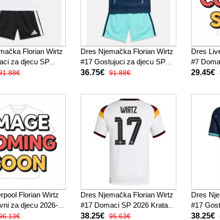
mačka Florian Wirtz
Dres Njemačka Florian Wirtz
Dres Live
ci za djecu SP
#17 Gostujuci za djecu SP
#7 Domac
tak Rukav (+ kratke
2026 Kratak Rukav (+ kratke
Kratak R
36.75€
29.45€
91.88€
91.88€
hlače)
hlače)
rpool Florian Wirtz
Dres Njemačka Florian Wirtz
Dres Nje
vni za djecu 2026-27
#17 Domaci SP 2026 Kratak
#17 Gost
ukav (+ kratke
Rukav
Kratak 
38.25€
38.25€
96.13€
95.63€