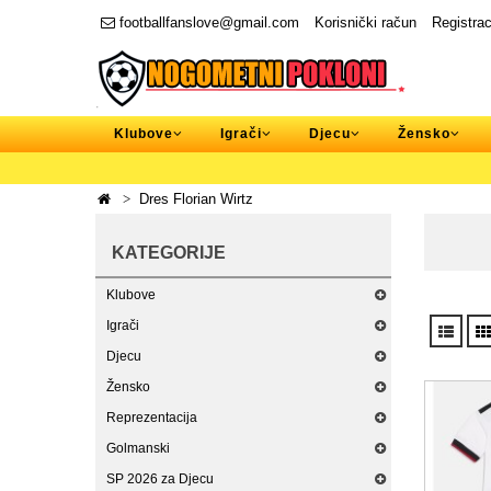
footballfanslove@gmail.com
Korisnički račun
Registrac
Klubove
Igrači
Djecu
Žensko
Dres Florian Wirtz
KATEGORIJE
Klubove
Igrači
Djecu
Žensko
Reprezentacija
Golmanski
SP 2026 za Djecu