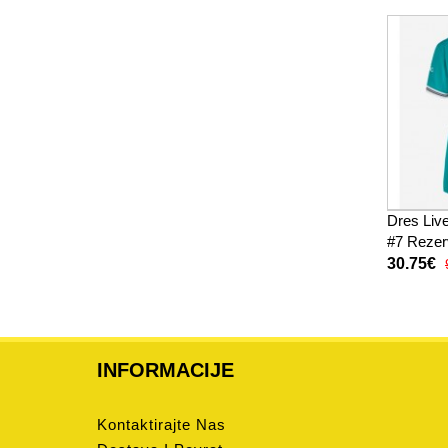
Dres Live
#7 Rezer
26 Krata
30.75€
INFORMACIJE
Kontaktirajte Nas