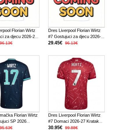
rpool Florian Wirtz
Dres Liverpool Florian Wirtz
i za djecu 2026-27
#7 Gostujuci za djecu 2026-
ukav (+ kratke
27 Kratak Rukav (+ kratke
29.45€
96.13€
96.13€
hlače)
mačka Florian Wirtz
Dres Liverpool Florian Wirtz
ujuci SP 2026
#7 Domaci 2026-27 Kratak
Rukav
Rukav
30.95€
95.63€
99.88€