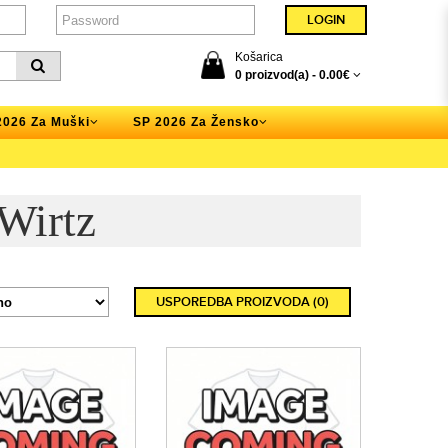
Košarica
0 proizvod(a) -
0.00€
2026 Za Muški
SP 2026 Za Žensko
 Wirtz
USPOREDBA PROIZVODA (0)