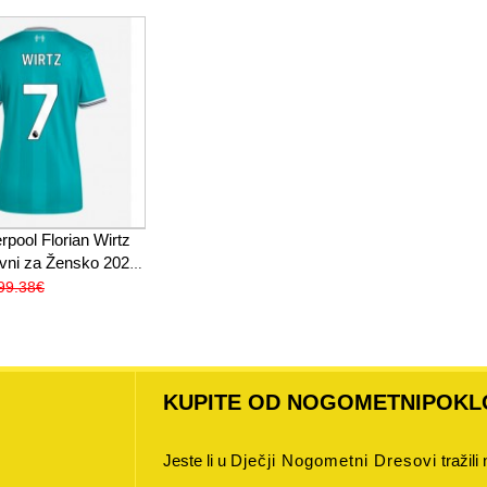
rpool Florian Wirtz
vni za Žensko 2025-
k Rukav
99.38€
KUPITE OD NOGOMETNIPOKL
Jeste li u
Dječji Nogometni Dresovi
tražili