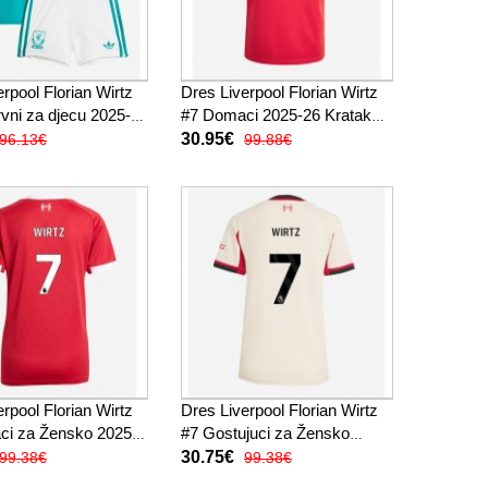
rpool Florian Wirtz
Dres Liverpool Florian Wirtz
vni za djecu 2025-26
#7 Domaci 2025-26 Kratak
ukav (+ kratke
Rukav
30.95€
96.13€
99.88€
rpool Florian Wirtz
Dres Liverpool Florian Wirtz
ci za Žensko 2025-
#7 Gostujuci za Žensko
k Rukav
2025-26 Kratak Rukav
30.75€
99.38€
99.38€