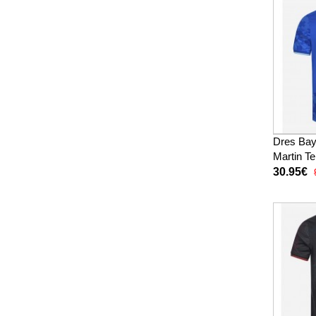
Dres Bay
Martin Te
2025-26 
30.95€