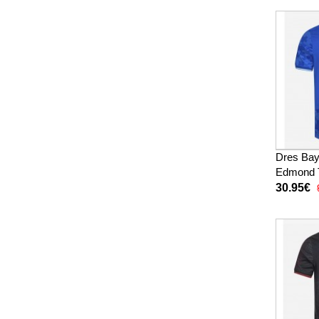
Dres Bay
Edmond 
Rezervni
30.95€
Rukav