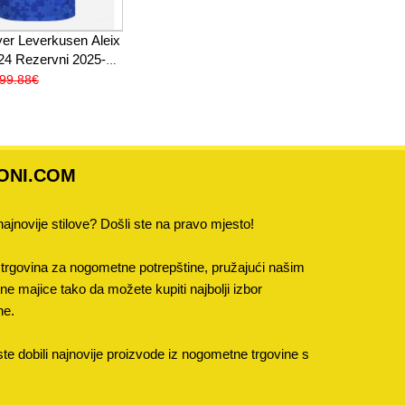
er Leverkusen Aleix
24 Rezervni 2025-26
Rukav
99.88€
ONI.COM
 najnovije stilove? Došli ste na pravo mjesto!
trgovina za nogometne potrepštine, pružajući našim
 majice tako da možete kupiti najbolji izbor
ne.
e dobili najnovije proizvode iz nogometne trgovine s