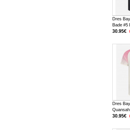
Dres Bay
Bade #5 
Kratak R
30.95€
Dres Bay
Quansah 
26 Krata
30.95€