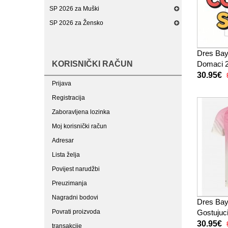
SP 2026 za Muški
SP 2026 za Žensko
Dres Bay
KORISNIČKI RAČUN
Domaci 2
Rukav
30.95€
Prijava
Registracija
Zaboravljena lozinka
Moj korisnički račun
Adresar
Lista želja
Povijest narudžbi
Preuzimanja
Nagradni bodovi
Dres Bay
Povrati proizvoda
Gostujuc
Rukav
30.95€
transakcije