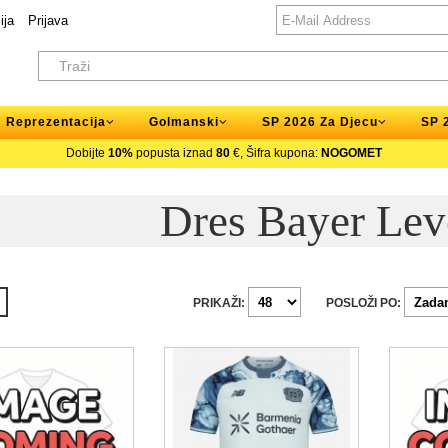
ija
Prijava
Reprezentacija
Golmanski
SP 2026 Za Djecu
SP 
Dobijte
10%
popusta iznad
80
€, Šifra kupona:
NOGOMET
Dres Bayer Lev
PRIKAŽI:
POSLOŽI PO: