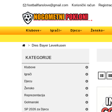
footballfanslove@gmail.com
Korisnički račun
Registrac
Klubove
Igrači
Djecu
Žensko
Dres Bayer Leverkusen
KATEGORIJE
Klubove
Igrači
Djecu
Žensko
Reprezentacija
Golmanski
SP 2026 za Djecu