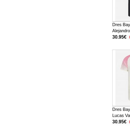
Dres Bay
Alejandr
Domaci 2
30.95€
Rukav
Dres Bay
Lucas Va
2025-26 
30.95€