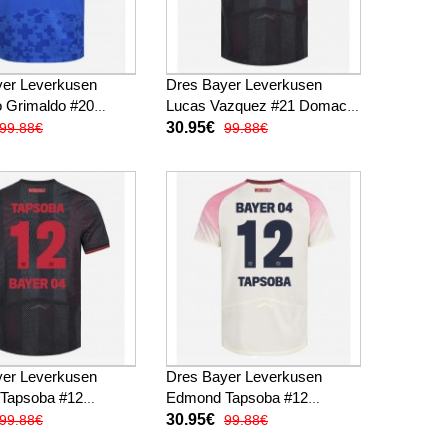
yer Leverkusen
Dres Bayer Leverkusen
o Grimaldo #20
Lucas Vazquez #21 Domaci
 2025-26 Kratak
2025-26 Kratak Rukav
30.95€
99.88€
99.88€
yer Leverkusen
Dres Bayer Leverkusen
Tapsoba #12
Edmond Tapsoba #12
2025-26 Kratak
Gostujuci 2025-26 Kratak
30.95€
99.88€
99.88€
Rukav