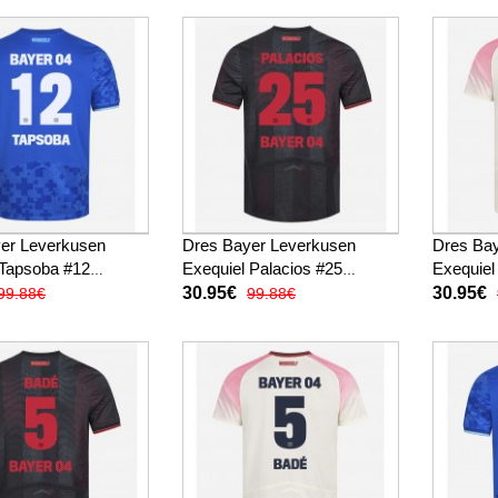
er Leverkusen
Dres Bayer Leverkusen
Dres Ba
Tapsoba #12
Exequiel Palacios #25
Exequiel
 2025-26 Kratak
Domaci 2025-26 Kratak
Gostujuc
30.95€
30.95€
99.88€
99.88€
Rukav
Rukav