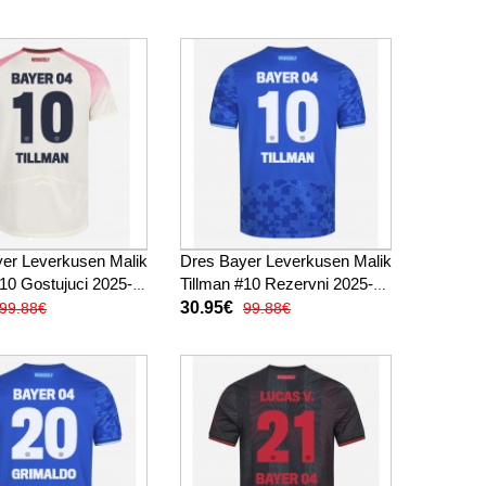
er Leverkusen Malik
Dres Bayer Leverkusen Malik
#10 Gostujuci 2025-
Tillman #10 Rezervni 2025-26
k Rukav
Kratak Rukav
30.95€
99.88€
99.88€