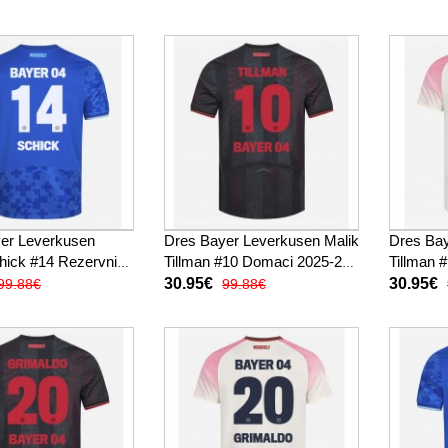
er Leverkusen
Dres Bayer Leverkusen Malik
Dres Bay
chick #14 Rezervni
Tillman #10 Domaci 2025-26
Tillman 
Kratak Rukav
Kratak Rukav
26 Krata
30.95€
30.95€
99.88€
99.88€