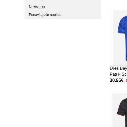
Newsletter
Ponavljajuće naplate
Dres Bay
Patrik S
2025-26 
30.95€