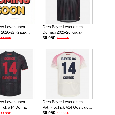
yer Leverkusen
Dres Bayer Leverkusen
 2026-27 Kratak
Domaci 2025-26 Kratak
Rukav
30.95€
99.88€
99.88€
yer Leverkusen
Dres Bayer Leverkusen
chick #14 Domaci
Patrik Schick #14 Gostujuci
Kratak Rukav
2025-26 Kratak Rukav
30.95€
99.88€
99.88€