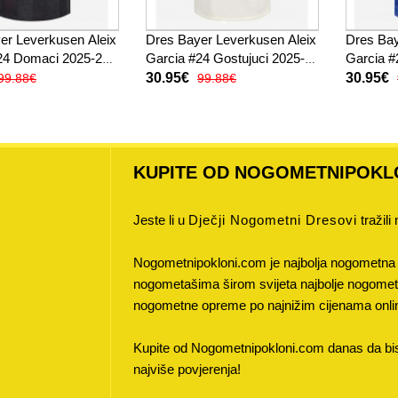
er Leverkusen Aleix
Dres Bayer Leverkusen Aleix
Dres Bay
24 Domaci 2025-26
Garcia #24 Gostujuci 2025-26
Garcia #
ukav
Kratak Rukav
Kratak 
30.95€
30.95€
99.88€
99.88€
KUPITE OD NOGOMETNIPOKL
Jeste li u
Dječji Nogometni Dresovi
tražili
Nogometnipokloni.com je najbolja nogometna 
nogometašima širom svijeta najbolje nogometne
nogometne opreme po najnižim cijenama onli
Kupite od Nogometnipokloni.com danas da bist
najviše povjerenja!