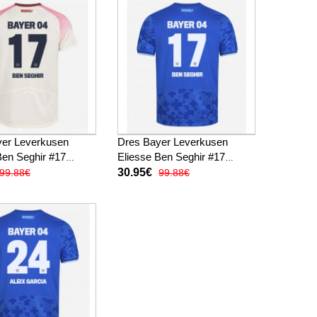
yer Leverkusen
Dres Bayer Leverkusen
Ben Seghir #17
Eliesse Ben Seghir #17
i 2025-26 Kratak
Rezervni 2025-26 Kratak
30.95€
99.88€
99.88€
Rukav