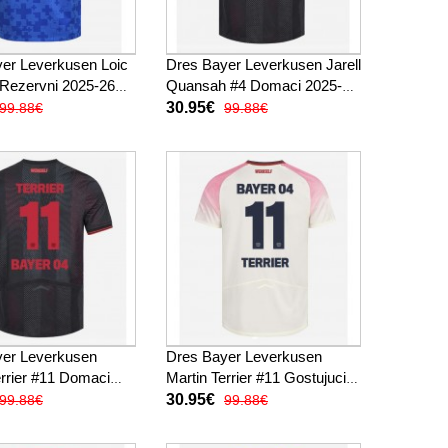
er Leverkusen Loic
Dres Bayer Leverkusen Jarell
Rezervni 2025-26
Quansah #4 Domaci 2025-26
Rukav
Kratak Rukav
30.95€
99.88€
99.88€
yer Leverkusen
Dres Bayer Leverkusen
errier #11 Domaci
Martin Terrier #11 Gostujuci
Kratak Rukav
2025-26 Kratak Rukav
30.95€
99.88€
99.88€