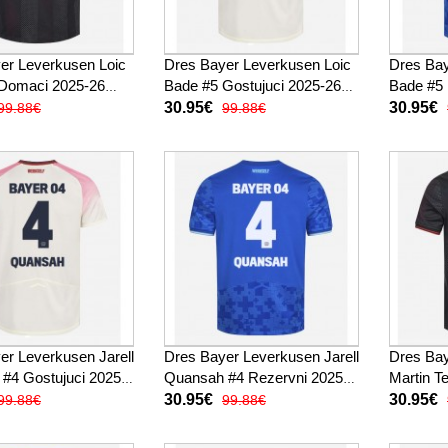
er Leverkusen Loic
Dres Bayer Leverkusen Loic
Dres Bay
Domaci 2025-26
Bade #5 Gostujuci 2025-26
Bade #5 
ukav
Kratak Rukav
Kratak 
30.95€
30.95€
99.88€
99.88€
er Leverkusen Jarell
Dres Bayer Leverkusen Jarell
Dres Ba
#4 Gostujuci 2025-
Quansah #4 Rezervni 2025-
Martin T
k Rukav
26 Kratak Rukav
2025-26 
30.95€
30.95€
99.88€
99.88€