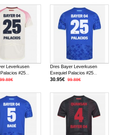
yer Leverkusen
Dres Bayer Leverkusen
 Palacios #25
Exequiel Palacios #25
i 2025-26 Kratak
Rezervni 2025-26 Kratak
30.95€
99.88€
99.88€
Rukav