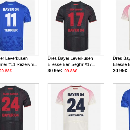
er Leverkusen
Dres Bayer Leverkusen
Dres Ba
rrier #11 Rezervni
Eliesse Ben Seghir #17
Eliesse 
Kratak Rukav
Domaci 2025-26 Kratak
Gostujuc
30.95€
30.95€
99.88€
99.88€
Rukav
Rukav