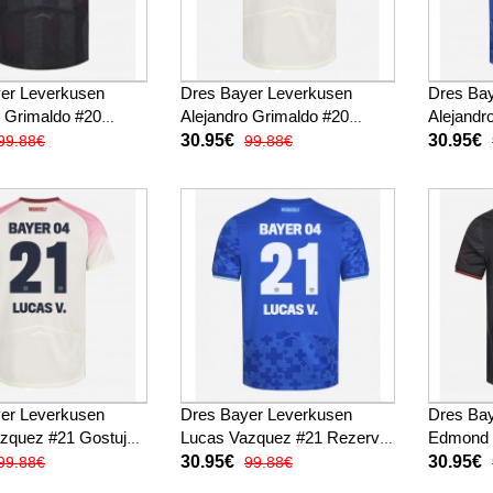
er Leverkusen
Dres Bayer Leverkusen
Dres Ba
o Grimaldo #20
Alejandro Grimaldo #20
Alejandr
025-26 Kratak
Gostujuci 2025-26 Kratak
Rezervni
30.95€
30.95€
99.88€
99.88€
Rukav
Rukav
er Leverkusen
Dres Bayer Leverkusen
Dres Ba
zquez #21 Gostujuci
Lucas Vazquez #21 Rezervni
Edmond 
Kratak Rukav
2025-26 Kratak Rukav
Domaci 
30.95€
30.95€
99.88€
99.88€
Rukav