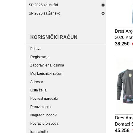
SP 2026 za Muški
SP 2026 za Žensko
Dres Arg
KORISNIČKI RAČUN
2026 Kra
38.25€
Prijava
Registracija
Zaboravljena lozinka
Moj korisnički račun
Adresar
Lista želja
Povijest narudžbi
Preuzimanja
Nagradni bodovi
Dres Arg
Povrati proizvoda
Domaci 
45.25€
transakcije