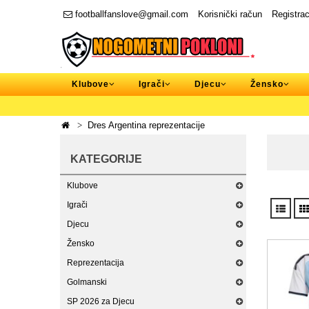
footballfanslove@gmail.com
Korisnički račun
Registrac
Klubove
Igrači
Djecu
Žensko
Dres Argentina reprezentacije
KATEGORIJE
Klubove
Igrači
Djecu
Žensko
Reprezentacija
Golmanski
SP 2026 za Djecu