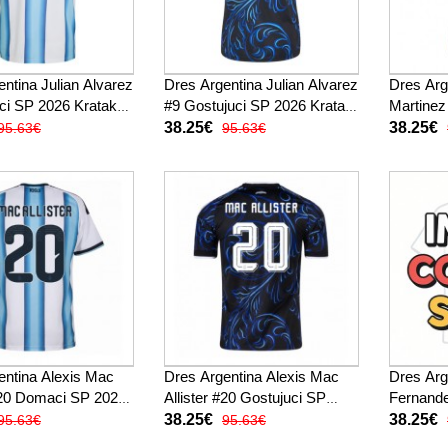
ntina Julian Alvarez
Dres Argentina Julian Alvarez
Dres Arg
i SP 2026 Kratak
#9 Gostujuci SP 2026 Kratak
Martine
Rukav
2026 Kr
38.25€
38.25€
95.63€
95.63€
entina Alexis Mac
Dres Argentina Alexis Mac
Dres Arg
 #20 Domaci SP 2026
Allister #20 Gostujuci SP
Fernand
ukav
2026 Kratak Rukav
2026 Kr
38.25€
38.25€
95.63€
95.63€