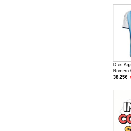
Dres Arge
Romero 
2026 Kra
38.25€