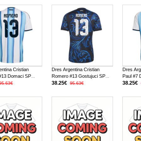
ntina Cristian
Dres Argentina Cristian
Dres Arg
#13 Domaci SP
Romero #13 Gostujuci SP
Paul #7
tak Rukav
2026 Kratak Rukav
Kratak 
38.25€
38.25€
95.63€
95.63€