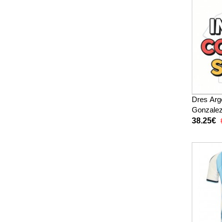
Dres Arg
Gonzale
2026 Kra
38.25€