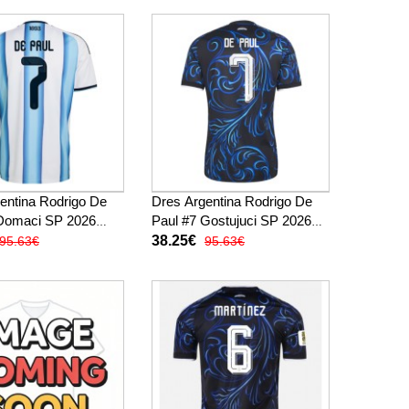
entina Rodrigo De
Dres Argentina Rodrigo De
 Domaci SP 2026
Paul #7 Gostujuci SP 2026
Rukav
Kratak Rukav
38.25€
95.63€
95.63€