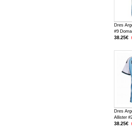
Dres Arge
#9 Domac
Rukav
38.25€
Dres Arg
Allister
Kratak R
38.25€