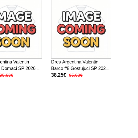
entina Valentin
Dres Argentina Valentin
8 Domaci SP 2026
Barco #8 Gostujuci SP 2026
Rukav
Kratak Rukav
38.25€
95.63€
95.63€