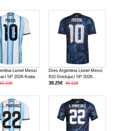
Rukav
entina Lionel Messi
Dres Argentina Lionel Messi
aci SP 2026 Kratak
#10 Gostujuci SP 2026
Kratak Rukav
38.25€
95.63€
95.63€