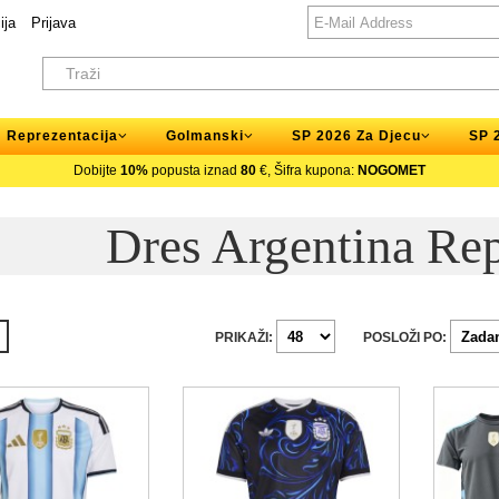
ija
Prijava
Reprezentacija
Golmanski
SP 2026 Za Djecu
SP 
Dobijte
10%
popusta iznad
80
€, Šifra kupona:
NOGOMET
Dres Argentina Rep
PRIKAŽI:
POSLOŽI PO: