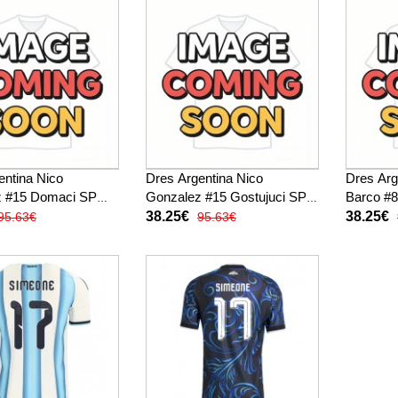
entina Nico
Dres Argentina Nico
Dres Arg
z #15 Domaci SP
Gonzalez #15 Gostujuci SP
Barco #
tak Rukav
2026 Kratak Rukav
Kratak 
38.25€
38.25€
95.63€
95.63€