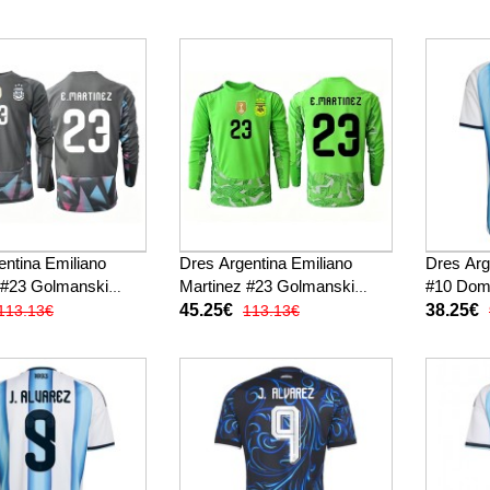
Rukav
entina Emiliano
Dres Argentina Emiliano
Dres Arg
 #23 Golmanski
Martinez #23 Golmanski
#10 Dom
SP 2026 Dugi Rukav
Gostujuci SP 2026 Dugi
Rukav
45.25€
38.25€
113.13€
113.13€
Rukav