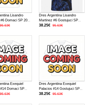
entina Lisandro
Dres Argentina Lisandro
z #6 Domaci SP 2026
Martinez #6 Gostujuci SP
Rukav
2026 Kratak Rukav
38.25€
95.63€
95.63€
entina Exequiel
Dres Argentina Exequiel
s #14 Domaci SP
Palacios #14 Gostujuci SP
atak Rukav
2026 Kratak Rukav
38.25€
95.63€
95.63€