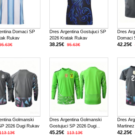
entina Domaci SP
Dres Argentina Gostujuci SP
Dres Arg
tak Rukav
2026 Kratak Rukav
Domaci 
Rukav
38.25€
42.25€
95.63€
95.63€
entina Golmanski
Dres Argentina Golmanski
Dres Arg
SP 2026 Dugi Rukav
Gostujuci SP 2026 Dugi
Martinez
Rukav
Domaci 
45.25€
42.25€
113.13€
113.13€