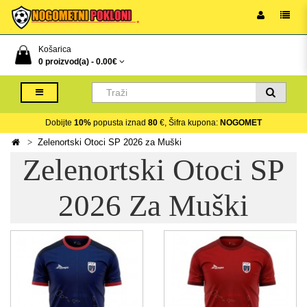
Košarica
0 proizvod(a) -
0.00€
Dobijte
10%
popusta iznad
80
€, Šifra kupona:
NOGOMET
Zelenortski Otoci SP 2026 za Muški
Zelenortski Otoci SP
2026 Za Muški