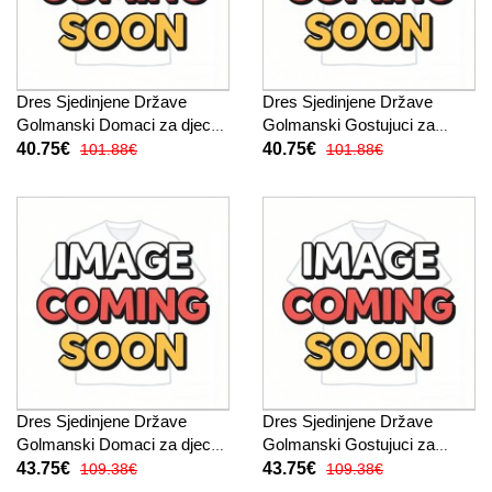
Dres Sjedinjene Države
Dres Sjedinjene Države
Golmanski Domaci za djecu
Golmanski Gostujuci za
SP 2026 Kratak Rukav (+
djecu SP 2026 Kratak Rukav
40.75€
40.75€
101.88€
101.88€
kratke hlače)
(+ kratke hlače)
Dres Sjedinjene Države
Dres Sjedinjene Države
Golmanski Domaci za djecu
Golmanski Gostujuci za
SP 2026 Dugi Rukav (+
djecu SP 2026 Dugi Rukav (+
43.75€
43.75€
109.38€
109.38€
kratke hlače)
kratke hlače)