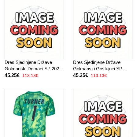
Dres Sjedinjene Države
Dres Sjedinjene Države
Golmanski Domaci SP 2026
Golmanski Gostujuci SP
Dugi Rukav
2026 Dugi Rukav
45.25€
45.25€
113.13€
113.13€