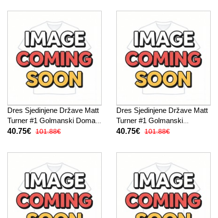
Dres Sjedinjene Države Matt
Dres Sjedinjene Države Matt
Turner #1 Golmanski Domaci
Turner #1 Golmanski
za djecu SP 2026 Kratak
Gostujuci za djecu SP 2026
40.75€
40.75€
101.88€
101.88€
Rukav (+ kratke hlače)
Kratak Rukav (+ kratke
hlače)