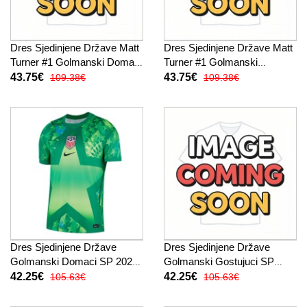
Dres Sjedinjene Države Matt
Dres Sjedinjene Države Matt
Turner #1 Golmanski Domaci
Turner #1 Golmanski
za djecu SP 2026 Dugi
Gostujuci za djecu SP 2026
43.75€
43.75€
109.38€
109.38€
Rukav (+ kratke hlače)
Dugi Rukav (+ kratke hlače)
Dres Sjedinjene Države
Dres Sjedinjene Države
Golmanski Domaci SP 2026
Golmanski Gostujuci SP
Kratak Rukav
2026 Kratak Rukav
42.25€
42.25€
105.63€
105.63€