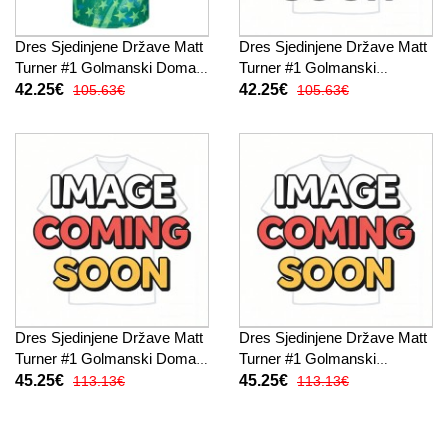
Dres Sjedinjene Države Matt
Dres Sjedinjene Države Matt
Turner #1 Golmanski Domaci
Turner #1 Golmanski
SP 2026 Kratak Rukav
Gostujuci SP 2026 Kratak
42.25€
42.25€
105.63€
105.63€
Rukav
Dres Sjedinjene Države Matt
Dres Sjedinjene Države Matt
Turner #1 Golmanski Domaci
Turner #1 Golmanski
SP 2026 Dugi Rukav
Gostujuci SP 2026 Dugi
45.25€
45.25€
113.13€
113.13€
Rukav