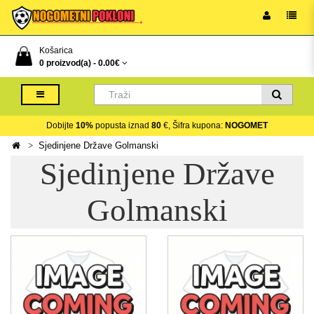
Košarica
0 proizvod(a) -
0.00€
Dobijte
10%
popusta iznad
80
€, Šifra kupona:
NOGOMET
Sjedinjene Države Golmanski
Sjedinjene Države
Golmanski