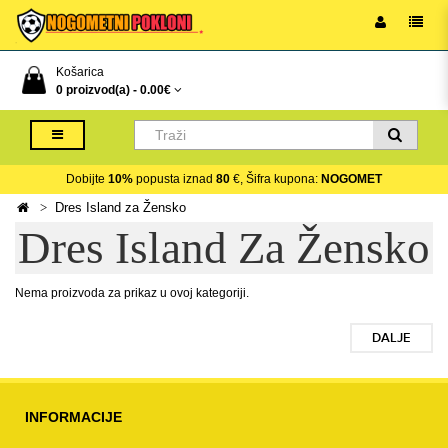
Košarica
0 proizvod(a) -
0.00€
Dobijte
10%
popusta iznad
80
€, Šifra kupona:
NOGOMET
Dres Island za Žensko
Dres Island Za Žensko
Nema proizvoda za prikaz u ovoj kategoriji.
DALJE
INFORMACIJE