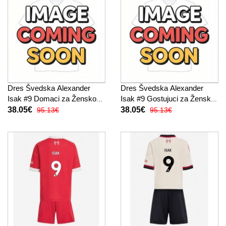
Dres Švedska Alexander
Dres Švedska Alexander
Isak #9 Domaci za Žensko
Isak #9 Gostujuci za Žensko
SP 2026 Kratak Rukav
SP 2026 Kratak Rukav
38.05€
38.05€
95.13€
95.13€