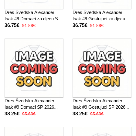
Dres Švedska Alexander
Dres Švedska Alexander
Isak #9 Domaci za djecu SP
Isak #9 Gostujuci za djecu
2026 Kratak Rukav (+ kratke
SP 2026 Kratak Rukav (+
36.75€
36.75€
91.88€
91.88€
hlače)
kratke hlače)
Dres Švedska Alexander
Dres Švedska Alexander
Isak #9 Domaci SP 2026
Isak #9 Gostujuci SP 2026
Kratak Rukav
Kratak Rukav
38.25€
38.25€
95.63€
95.63€