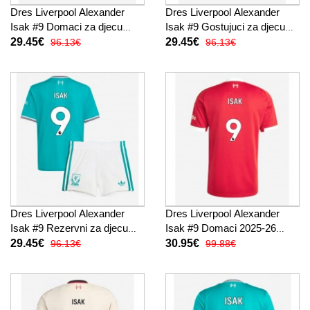
Dres Liverpool Alexander
Dres Liverpool Alexander
Isak #9 Domaci za djecu
Isak #9 Gostujuci za djecu
2025-26 Kratak Rukav (+
2025-26 Kratak Rukav (+
29.45€
29.45€
96.13€
96.13€
kratke hlače)
kratke hlače)
Dres Liverpool Alexander
Dres Liverpool Alexander
Isak #9 Rezervni za djecu
Isak #9 Domaci 2025-26
2025-26 Kratak Rukav (+
Kratak Rukav
29.45€
30.95€
96.13€
99.88€
kratke hlače)