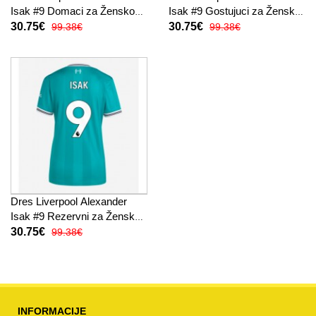
Isak #9 Domaci za Žensko
Isak #9 Gostujuci za Žensko
2025-26 Kratak Rukav
2025-26 Kratak Rukav
30.75€
30.75€
99.38€
99.38€
Dres Liverpool Alexander
Isak #9 Rezervni za Žensko
2025-26 Kratak Rukav
30.75€
99.38€
INFORMACIJE