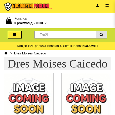
Košarica
0 proizvod(a) -
0.00€
Dobijte
10%
popusta iznad
80
€, Šifra kupona:
NOGOMET
Dres Moises Caicedo
Dres Moises Caicedo