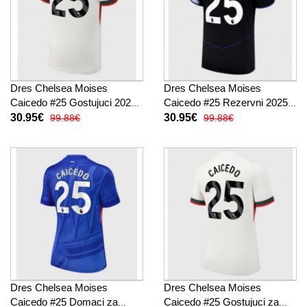
Dres Chelsea Moises
Dres Chelsea Moises
Caicedo #25 Gostujuci 2025-
Caicedo #25 Rezervni 2025-
26 Kratak Rukav
26 Kratak Rukav
30.95€
30.95€
99.88€
99.88€
Dres Chelsea Moises
Dres Chelsea Moises
Caicedo #25 Domaci za
Caicedo #25 Gostujuci za