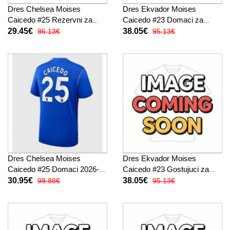
Dres Chelsea Moises
Dres Ekvador Moises
Caicedo #25 Rezervni za
Caicedo #23 Domaci za
djecu 2026-27 Kratak Rukav
Žensko SP 2026 Kratak
29.45€
38.05€
96.13€
95.13€
(+ kratke hlače)
Rukav
Dres Chelsea Moises
Dres Ekvador Moises
Caicedo #25 Domaci 2026-27
Caicedo #23 Gostujuci za
Kratak Rukav
Žensko SP 2026 Kratak
30.95€
38.05€
99.88€
95.13€
Rukav