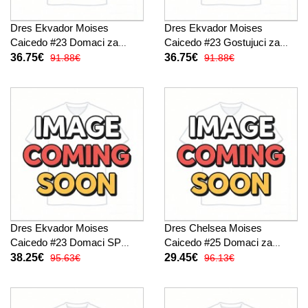
Dres Ekvador Moises
Dres Ekvador Moises
Caicedo #23 Domaci za
Caicedo #23 Gostujuci za
djecu SP 2026 Kratak Rukav
djecu SP 2026 Kratak Rukav
36.75€
36.75€
91.88€
91.88€
(+ kratke hlače)
(+ kratke hlače)
Dres Ekvador Moises
Dres Chelsea Moises
Caicedo #23 Domaci SP
Caicedo #25 Domaci za
2026 Kratak Rukav
djecu 2026-27 Kratak Rukav
38.25€
29.45€
95.63€
96.13€
(+ kratke hlače)