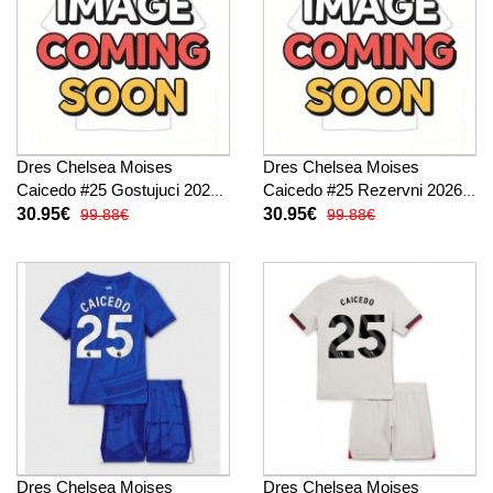
Dres Chelsea Moises
Dres Chelsea Moises
Caicedo #25 Gostujuci 2026-
Caicedo #25 Rezervni 2026-
27 Kratak Rukav
27 Kratak Rukav
30.95€
30.95€
99.88€
99.88€
Dres Chelsea Moises
Dres Chelsea Moises