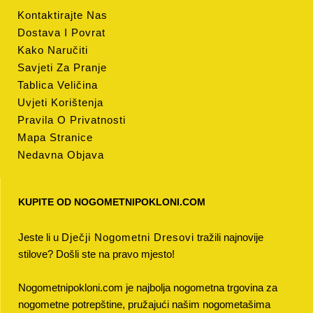
Kontaktirajte Nas
Dostava I Povrat
Kako Naručiti
Savjeti Za Pranje
Tablica Veličina
Uvjeti Korištenja
Pravila O Privatnosti
Mapa Stranice
Nedavna Objava
KUPITE OD NOGOMETNIPOKLONI.COM
Jeste li u
Dječji Nogometni Dresovi
tražili najnovije
stilove? Došli ste na pravo mjesto!
Nogometnipokloni.com je najbolja nogometna trgovina za
nogometne potrepštine, pružajući našim nogometašima