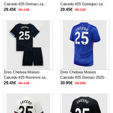
Caicedo #25 Domaci za
Caicedo #25 Gostujuci za
djecu 2025-26 Kratak Rukav
djecu 2025-26 Kratak Rukav
29.45€
29.45€
96.13€
96.13€
(+ kratke hlače)
(+ kratke hlače)
Dres Chelsea Moises
Dres Chelsea Moises
Caicedo #25 Rezervni za
Caicedo #25 Domaci 2025-26
djecu 2025-26 Kratak Rukav
Kratak Rukav
29.45€
30.95€
96.13€
99.88€
(+ kratke hlače)