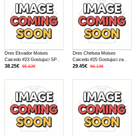
Dres Ekvador Moises
Dres Chelsea Moises
Caicedo #23 Gostujuci SP
Caicedo #25 Gostujuci za
2026 Kratak Rukav
djecu 2026-27 Kratak Rukav
38.25€
29.45€
95.63€
96.13€
(+ kratke hlače)