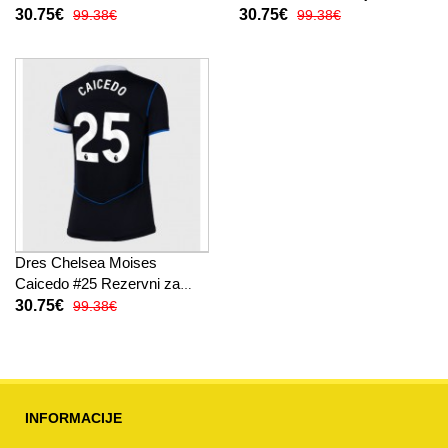
Žensko 2025-26 Kratak
Žensko 2025-26 Kratak
30.75€
30.75€
99.38€
99.38€
Rukav
Rukav
Dres Chelsea Moises
Caicedo #25 Rezervni za
Žensko 2025-26 Kratak
30.75€
99.38€
Rukav
INFORMACIJE