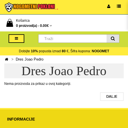
Košarica
0 proizvod(a) -
0.00€
Dobijte
10%
popusta iznad
80
€, Šifra kupona:
NOGOMET
Dres Joao Pedro
Dres Joao Pedro
Nema proizvoda za prikaz u ovoj kategoriji.
DALJE
INFORMACIJE