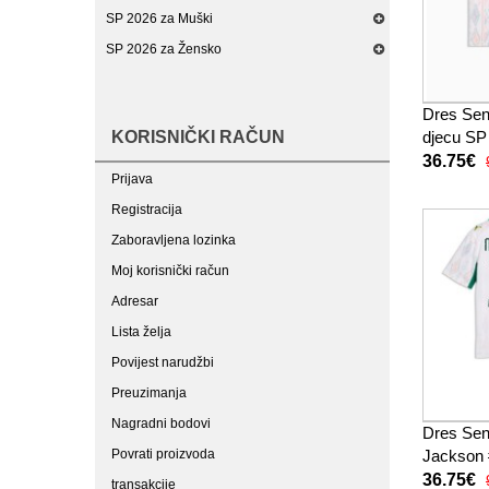
SP 2026 za Muški
SP 2026 za Žensko
Dres Sen
KORISNIČKI RAČUN
djecu SP
(+ kratke
36.75€
Prijava
Registracija
Zaboravljena lozinka
Moj korisnički račun
Adresar
Lista želja
Povijest narudžbi
Preuzimanja
Nagradni bodovi
Dres Sen
Povrati proizvoda
Jackson 
djecu SP
36.75€
transakcije