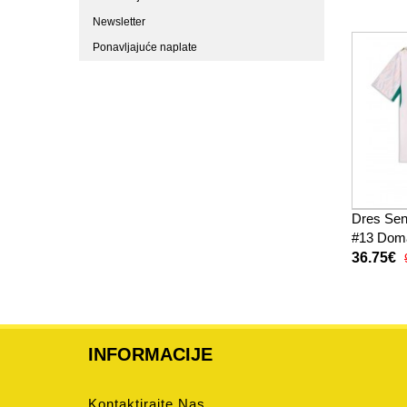
(+ kratke
Newsletter
Ponavljajuće naplate
Dres Sen
#13 Doma
2026 Kra
36.75€
hlače)
INFORMACIJE
Kontaktirajte Nas