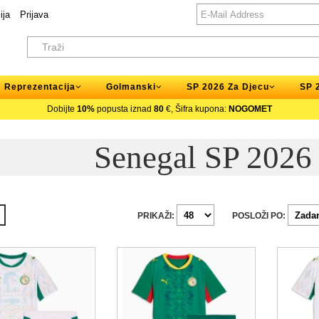
ija
Prijava
Reprezentacija
Golmanski
SP 2026 Za Djecu
SP 
Dobijte
10%
popusta iznad
80
€, Šifra kupona:
NOGOMET
Senegal SP 2026
PRIKAŽI:
POSLOŽI PO: