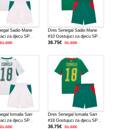
negal Sadio Mane
Dres Senegal Sadio Mane
ci za djecu SP
#10 Gostujuci za djecu SP
tak Rukav (+ kratke
2026 Kratak Rukav (+ kratke
36.75€
91.88€
91.88€
hlače)
egal Ismaila Sarr
Dres Senegal Ismaila Sarr
ci za djecu SP
#18 Gostujuci za djecu SP
tak Rukav (+ kratke
2026 Kratak Rukav (+ kratke
36.75€
91.88€
91.88€