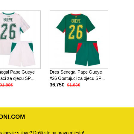
hlače)
negal Pape Gueye
Dres Senegal Pape Gueye
ci za djecu SP
#26 Gostujuci za djecu SP
tak Rukav (+ kratke
2026 Kratak Rukav (+ kratke
36.75€
91.88€
91.88€
hlače)
ONI.COM
 najnovije stilove? Došli ste na pravo mjesto!