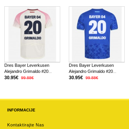
hlače)
Dres Bayer Leverkusen
Dres Bayer Leverkusen
Alejandro Grimaldo #20
Alejandro Grimaldo #20
Gostujuci 2025-26 Kratak
Rezervni 2025-26 Kratak
30.95€
30.95€
99.88€
99.88€
Rukav
Rukav
INFORMACIJE
Kontaktirajte Nas