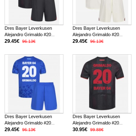
Dres Bayer Leverkusen
Dres Bayer Leverkusen
Alejandro Grimaldo #20
Alejandro Grimaldo #20
Domaci za djecu 2025-26
Gostujuci za djecu 2025-26
29.45€
29.45€
96.13€
96.13€
Kratak Rukav (+ kratke
Kratak Rukav (+ kratke
hlače)
hlače)
Dres Bayer Leverkusen
Dres Bayer Leverkusen
Alejandro Grimaldo #20
Alejandro Grimaldo #20
Rezervni za djecu 2025-26
Domaci 2025-26 Kratak
29.45€
30.95€
96.13€
99.88€
Kratak Rukav (+ kratke
Rukav