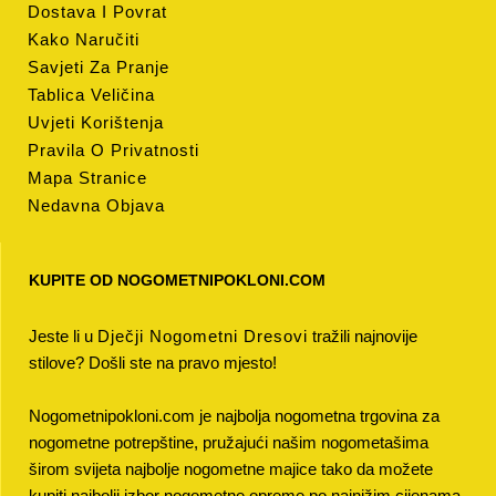
Dostava I Povrat
Kako Naručiti
Savjeti Za Pranje
Tablica Veličina
Uvjeti Korištenja
Pravila O Privatnosti
Mapa Stranice
Nedavna Objava
KUPITE OD NOGOMETNIPOKLONI.COM
Jeste li u
Dječji Nogometni Dresovi
tražili najnovije
stilove? Došli ste na pravo mjesto!
Nogometnipokloni.com je najbolja nogometna trgovina za
nogometne potrepštine, pružajući našim nogometašima
širom svijeta najbolje nogometne majice tako da možete
kupiti najbolji izbor nogometne opreme po najnižim cijenama