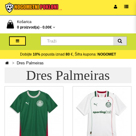
Košarica
0 proizvod(a) -
0.00€
Dobijte
10%
popusta iznad
80
€, Šifra kupona:
NOGOMET
Dres Palmeiras
Dres Palmeiras