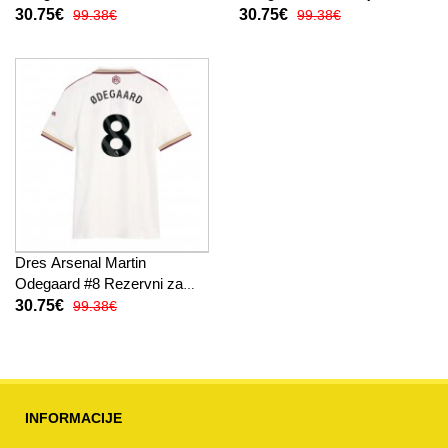
Žensko 2025-26 Kratak
Žensko 2025-26 Kratak
30.75€
30.75€
99.38€
99.38€
Rukav
Rukav
Dres Arsenal Martin
Odegaard #8 Rezervni za
Žensko 2025-26 Kratak
30.75€
99.38€
Rukav
INFORMACIJE