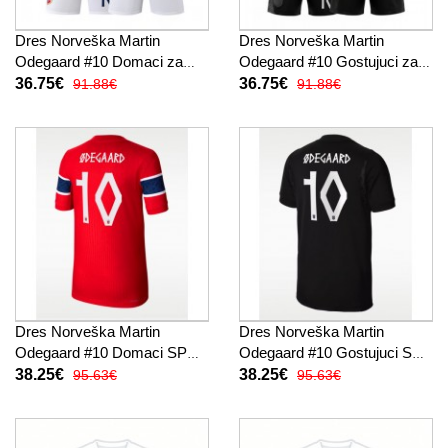
Dres Norveška Martin
Dres Norveška Martin
Odegaard #10 Domaci za
Odegaard #10 Gostujuci za
djecu SP 2026 Kratak Rukav
djecu SP 2026 Kratak Rukav
36.75€
36.75€
91.88€
91.88€
(+ kratke hlače)
(+ kratke hlače)
Dres Norveška Martin
Dres Norveška Martin
Odegaard #10 Domaci SP
Odegaard #10 Gostujuci SP
2026 Kratak Rukav
2026 Kratak Rukav
38.25€
38.25€
95.63€
95.63€