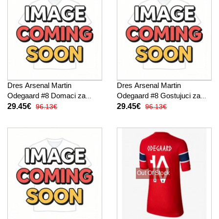
Dres Arsenal Martin
Dres Arsenal Martin
Odegaard #8 Domaci za
Odegaard #8 Gostujuci za
djecu 2026-27 Kratak Rukav
djecu 2026-27 Kratak Rukav
29.45€
29.45€
96.13€
96.13€
(+ kratke hlače)
(+ kratke hlače)
Out Of Stock