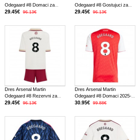
Odegaard #8 Domaci za
Odegaard #8 Gostujuci za
djecu 2025-26 Kratak Rukav
djecu 2025-26 Kratak Rukav
29.45€
29.45€
96.13€
96.13€
(+ kratke hlače)
(+ kratke hlače)
Dres Arsenal Martin
Dres Arsenal Martin
Odegaard #8 Rezervni za
Odegaard #8 Domaci 2025-
djecu 2025-26 Kratak Rukav
26 Kratak Rukav
29.45€
30.95€
96.13€
99.88€
(+ kratke hlače)