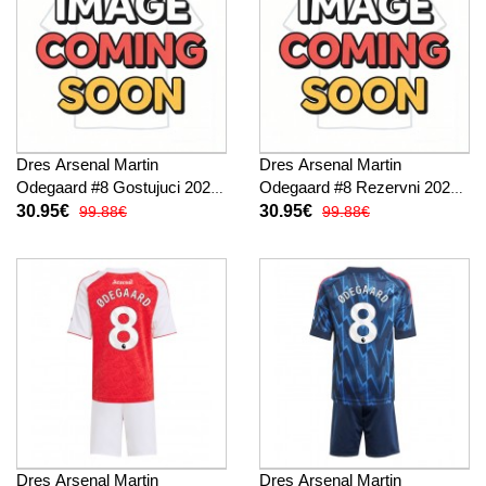
Dres Arsenal Martin
Dres Arsenal Martin
Odegaard #8 Gostujuci 2026-
Odegaard #8 Rezervni 2026-
27 Kratak Rukav
27 Kratak Rukav
30.95€
30.95€
99.88€
99.88€
Dres Arsenal Martin
Dres Arsenal Martin