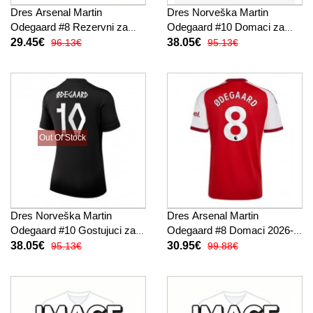
Dres Arsenal Martin
Dres Norveška Martin
Odegaard #8 Rezervni za
Odegaard #10 Domaci za
djecu 2026-27 Kratak Rukav
Žensko SP 2026 Kratak
29.45€
38.05€
96.13€
95.13€
(+ kratke hlače)
Rukav
Out Of Stock
Dres Norveška Martin
Dres Arsenal Martin
Odegaard #10 Gostujuci za
Odegaard #8 Domaci 2026-
Žensko SP 2026 Kratak
27 Kratak Rukav
38.05€
30.95€
95.13€
99.88€
Rukav