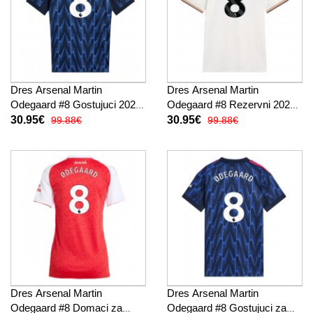
Dres Arsenal Martin
Dres Arsenal Martin
Odegaard #8 Gostujuci 2025-
Odegaard #8 Rezervni 2025-
26 Kratak Rukav
26 Kratak Rukav
30.95€
30.95€
99.88€
99.88€
Dres Arsenal Martin
Dres Arsenal Martin
Odegaard #8 Domaci za
Odegaard #8 Gostujuci za