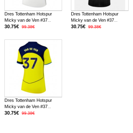
Dres Tottenham Hotspur
Dres Tottenham Hotspur
Micky van de Ven #37
Micky van de Ven #37
Domaci za Žensko 2025-26
Gostujuci za Žensko 2025-26
30.75€
30.75€
99.38€
99.38€
Kratak Rukav
Kratak Rukav
Dres Tottenham Hotspur
Micky van de Ven #37
Rezervni za Žensko 2025-26
30.75€
99.38€
Kratak Rukav