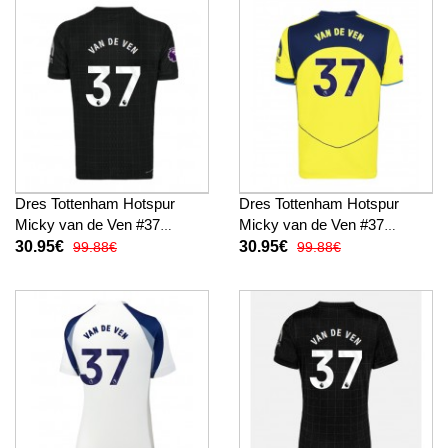
Dres Tottenham Hotspur
Dres Tottenham Hotspur
Micky van de Ven #37
Micky van de Ven #37
Gostujuci 2025-26 Kratak
Rezervni 2025-26 Kratak
30.95€
30.95€
99.88€
99.88€
Rukav
Rukav