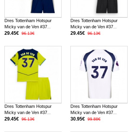
Dres Tottenham Hotspur
Dres Tottenham Hotspur
Micky van de Ven #37
Micky van de Ven #37
Domaci za djecu 2025-26
Gostujuci za djecu 2025-26
29.45€
29.45€
96.13€
96.13€
Kratak Rukav (+ kratke
Kratak Rukav (+ kratke
hlače)
hlače)
Dres Tottenham Hotspur
Dres Tottenham Hotspur
Micky van de Ven #37
Micky van de Ven #37
Rezervni za djecu 2025-26
Domaci 2025-26 Kratak
29.45€
30.95€
96.13€
99.88€
Kratak Rukav (+ kratke
Rukav
hlače)