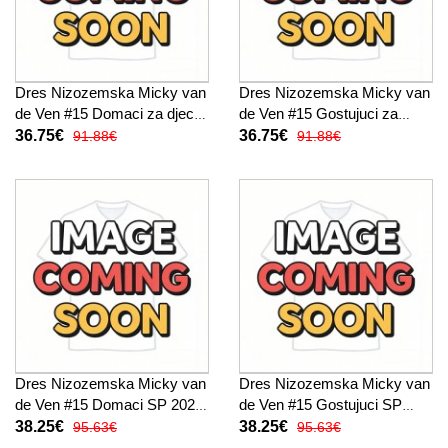
Dres Nizozemska Micky van
Dres Nizozemska Micky van
de Ven #15 Domaci za djecu
de Ven #15 Gostujuci za
SP 2026 Kratak Rukav (+
djecu SP 2026 Kratak Rukav
36.75€
36.75€
91.88€
91.88€
kratke hlače)
(+ kratke hlače)
Dres Nizozemska Micky van
Dres Nizozemska Micky van
de Ven #15 Domaci SP 2026
de Ven #15 Gostujuci SP
Kratak Rukav
2026 Kratak Rukav
38.25€
38.25€
95.63€
95.63€