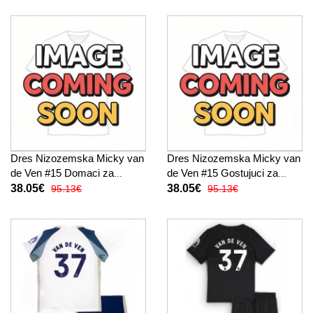
Dres Nizozemska Micky van
Dres Nizozemska Micky van
de Ven #15 Domaci za
de Ven #15 Gostujuci za
Žensko SP 2026 Kratak
Žensko SP 2026 Kratak
38.05€
38.05€
95.13€
95.13€
Rukav
Rukav