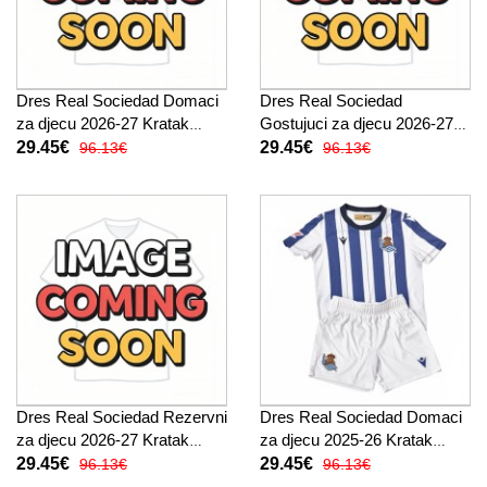
Dres Real Sociedad Domaci
Dres Real Sociedad
za djecu 2026-27 Kratak
Gostujuci za djecu 2026-27
Rukav (+ kratke hlače)
Kratak Rukav (+ kratke
29.45€
29.45€
96.13€
96.13€
hlače)
Dres Real Sociedad Rezervni
Dres Real Sociedad Domaci
za djecu 2026-27 Kratak
za djecu 2025-26 Kratak
Rukav (+ kratke hlače)
Rukav (+ kratke hlače)
29.45€
29.45€
96.13€
96.13€