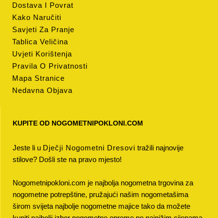
Dostava I Povrat
Kako Naručiti
Savjeti Za Pranje
Tablica Veličina
Uvjeti Korištenja
Pravila O Privatnosti
Mapa Stranice
Nedavna Objava
KUPITE OD NOGOMETNIPOKLONI.COM
Jeste li u
Dječji Nogometni Dresovi
tražili najnovije
stilove? Došli ste na pravo mjesto!
Nogometnipokloni.com je najbolja nogometna trgovina za
nogometne potrepštine, pružajući našim nogometašima
širom svijeta najbolje nogometne majice tako da možete
kupiti najbolji izbor nogometne opreme po najnižim cijenama