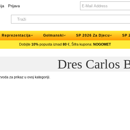
ija
Prijava
Reprezentacija
Golmanski
SP 2026 Za Djecu
SP 
Dobijte
10%
popusta iznad
80
€, Šifra kupona:
NOGOMET
Dres Carlos 
oda za prikaz u ovoj kategoriji.