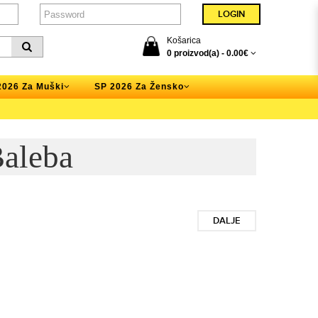
Košarica
0 proizvod(a) -
0.00€
2026 Za Muški
SP 2026 Za Žensko
Baleba
DALJE