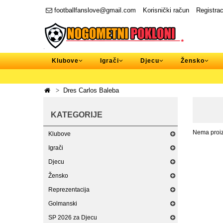
footballfanslove@gmail.com
Korisnički račun
Registrac
Klubove
Igrači
Djecu
Žensko
Dres Carlos Baleba
KATEGORIJE
Nema proizv
Klubove
Igrači
Djecu
Žensko
Reprezentacija
Golmanski
SP 2026 za Djecu