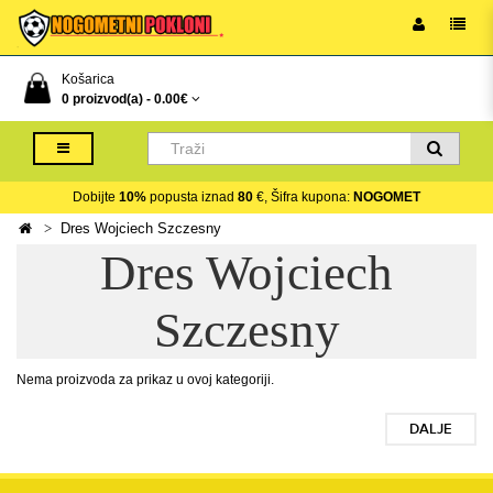
Košarica
0 proizvod(a) -
0.00€
Dobijte
10%
popusta iznad
80
€, Šifra kupona:
NOGOMET
Dres Wojciech Szczesny
Dres Wojciech
Szczesny
Nema proizvoda za prikaz u ovoj kategoriji.
DALJE