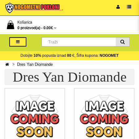
Košarica
0 proizvod(a) -
0.00€
Dobijte
10%
popusta iznad
80
€, Šifra kupona:
NOGOMET
Dres Yan Diomande
Dres Yan Diomande