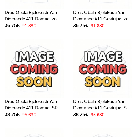
Dres Obala Bjelokosti Yan
Dres Obala Bjelokosti Yan
Diomande #11 Domaci za
Diomande #11 Gostujuci za
djecu SP 2026 Kratak Rukav
djecu SP 2026 Kratak Rukav
36.75€
36.75€
91.88€
91.88€
(+ kratke hlače)
(+ kratke hlače)
Dres Obala Bjelokosti Yan
Dres Obala Bjelokosti Yan
Diomande #11 Domaci SP
Diomande #11 Gostujuci SP
2026 Kratak Rukav
2026 Kratak Rukav
38.25€
38.25€
95.63€
95.63€