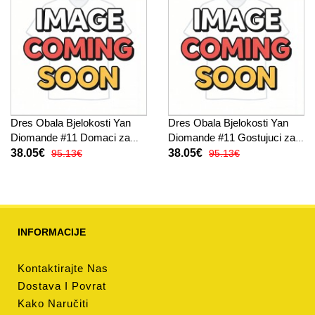
Dres Obala Bjelokosti Yan
Dres Obala Bjelokosti Yan
Diomande #11 Domaci za
Diomande #11 Gostujuci za
Žensko SP 2026 Kratak
Žensko SP 2026 Kratak
38.05€
38.05€
95.13€
95.13€
Rukav
Rukav
INFORMACIJE
Kontaktirajte Nas
Dostava I Povrat
Kako Naručiti