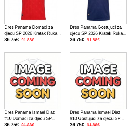
Dres Panama Domaci za
Dres Panama Gostujuci za
djecu SP 2026 Kratak Rukav
djecu SP 2026 Kratak Rukav
(+ kratke hlače)
(+ kratke hlače)
36.75€
36.75€
91.88€
91.88€
Dres Panama Ismael Diaz
Dres Panama Ismael Diaz
#10 Domaci za djecu SP
#10 Gostujuci za djecu SP
2026 Kratak Rukav (+ kratke
2026 Kratak Rukav (+ kratke
36.75€
36.75€
91.88€
91.88€
hlače)
hlače)