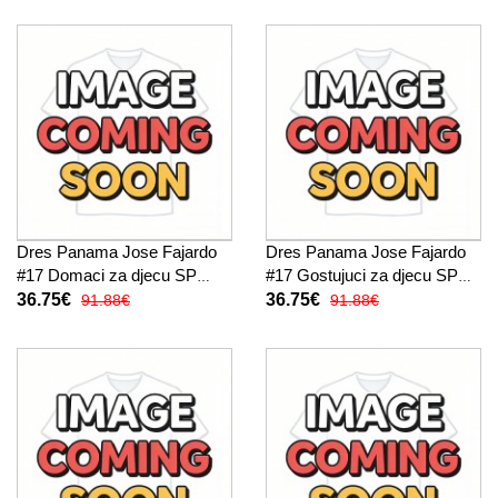
Dres Panama Jose Fajardo
Dres Panama Jose Fajardo
#17 Domaci za djecu SP
#17 Gostujuci za djecu SP
2026 Kratak Rukav (+ kratke
2026 Kratak Rukav (+ kratke
36.75€
36.75€
91.88€
91.88€
hlače)
hlače)