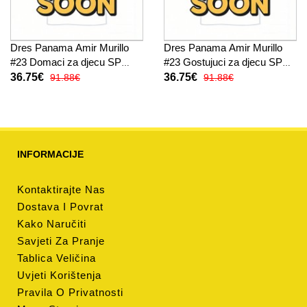
Dres Panama Amir Murillo
Dres Panama Amir Murillo
#23 Domaci za djecu SP
#23 Gostujuci za djecu SP
2026 Kratak Rukav (+ kratke
2026 Kratak Rukav (+ kratke
36.75€
36.75€
91.88€
91.88€
hlače)
hlače)
INFORMACIJE
Kontaktirajte Nas
Dostava I Povrat
Kako Naručiti
Savjeti Za Pranje
Tablica Veličina
Uvjeti Korištenja
Pravila O Privatnosti