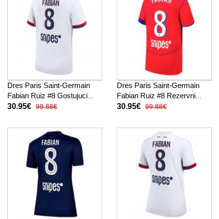
Dres Paris Saint-Germain
Dres Paris Saint-Germain
Fabian Ruiz #8 Gostujuci
Fabian Ruiz #8 Rezervni
2025-26 Kratak Rukav
2025-26 Kratak Rukav
30.95€
30.95€
99.88€
99.88€