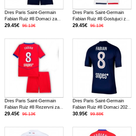
Dres Paris Saint-Germain
Dres Paris Saint-Germain
Fabian Ruiz #8 Domaci za
Fabian Ruiz #8 Gostujuci za
djecu 2025-26 Kratak Rukav
djecu 2025-26 Kratak Rukav
29.45€
29.45€
96.13€
96.13€
(+ kratke hlače)
(+ kratke hlače)
Dres Paris Saint-Germain
Dres Paris Saint-Germain
Fabian Ruiz #8 Rezervni za
Fabian Ruiz #8 Domaci 2025-
djecu 2025-26 Kratak Rukav
26 Kratak Rukav
29.45€
30.95€
96.13€
99.88€
(+ kratke hlače)