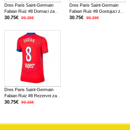
Dres Paris Saint-Germain
Dres Paris Saint-Germain
Fabian Ruiz #8 Domaci za
Fabian Ruiz #8 Gostujuci za
Žensko 2025-26 Kratak
Žensko 2025-26 Kratak
30.75€
30.75€
99.38€
99.38€
Rukav
Rukav
Dres Paris Saint-Germain
Fabian Ruiz #8 Rezervni za
Žensko 2025-26 Kratak
30.75€
99.38€
Rukav