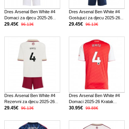
Dres Arsenal Ben White #4
Dres Arsenal Ben White #4
Domaci za djecu 2025-26
Gostujuci za djecu 2025-26
Kratak Rukav (+ kratke
Kratak Rukav (+ kratke
29.45€
29.45€
96.13€
96.13€
hlače)
hlače)
Dres Arsenal Ben White #4
Dres Arsenal Ben White #4
Rezervni za djecu 2025-26
Domaci 2025-26 Kratak
Kratak Rukav (+ kratke
Rukav
29.45€
30.95€
96.13€
99.88€
hlače)