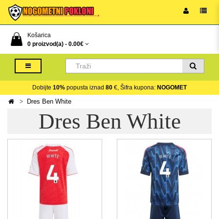
Košarica
0 proizvod(a) -
0.00€
Dobijte
10%
popusta iznad
80
€, Šifra kupona:
NOGOMET
Dres Ben White
Dres Ben White