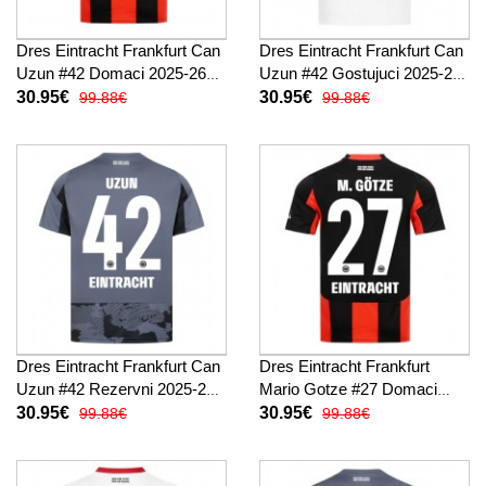
Dres Eintracht Frankfurt Can
Dres Eintracht Frankfurt Can
Uzun #42 Domaci 2025-26
Uzun #42 Gostujuci 2025-26
Kratak Rukav
Kratak Rukav
30.95€
30.95€
99.88€
99.88€
Dres Eintracht Frankfurt Can
Dres Eintracht Frankfurt
Uzun #42 Rezervni 2025-26
Mario Gotze #27 Domaci
Kratak Rukav
2025-26 Kratak Rukav
30.95€
30.95€
99.88€
99.88€