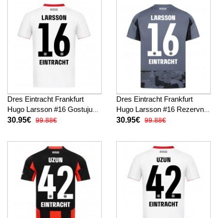
Dres Eintracht Frankfurt
Dres Eintracht Frankfurt
Hugo Larsson #16 Gostujuci
Hugo Larsson #16 Rezervni
2025-26 Kratak Rukav
2025-26 Kratak Rukav
30.95€
30.95€
99.88€
99.88€