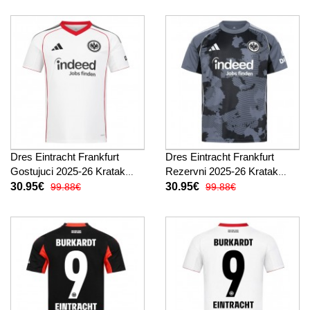
Dres Eintracht Frankfurt
Dres Eintracht Frankfurt
Gostujuci 2025-26 Kratak
Rezervni 2025-26 Kratak
Rukav
Rukav
30.95€
30.95€
99.88€
99.88€