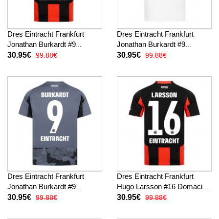
Dres Eintracht Frankfurt
Dres Eintracht Frankfurt
Jonathan Burkardt #9
Jonathan Burkardt #9
Domaci 2025-26 Kratak
Gostujuci 2025-26 Kratak
30.95€
30.95€
99.88€
99.88€
Rukav
Rukav
Dres Eintracht Frankfurt
Dres Eintracht Frankfurt
Jonathan Burkardt #9
Hugo Larsson #16 Domaci
Rezervni 2025-26 Kratak
2025-26 Kratak Rukav
30.95€
30.95€
99.88€
99.88€
Rukav