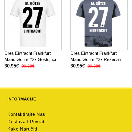
Dres Eintracht Frankfurt
Dres Eintracht Frankfurt
Mario Gotze #27 Gostujuci
Mario Gotze #27 Rezervni
2025-26 Kratak Rukav
2025-26 Kratak Rukav
30.95€
30.95€
99.88€
99.88€
INFORMACIJE
Kontaktirajte Nas
Dostava I Povrat
Kako Naručiti