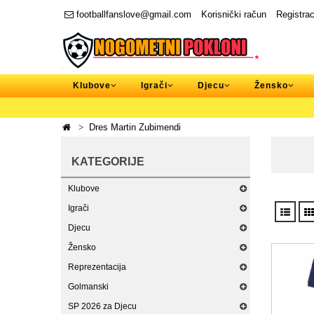
footballfanslove@gmail.com
Korisnički račun
Registrac
Klubove
Igrači
Djecu
Žensko
Dres Martin Zubimendi
KATEGORIJE
Klubove
Igrači
Djecu
Žensko
Reprezentacija
Golmanski
SP 2026 za Djecu