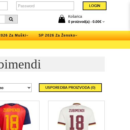
Košarica
0 proizvod(a) -
0.00€
2026 Za Muški
SP 2026 Za Žensko
bimendi
USPOREDBA PROIZVODA (0)