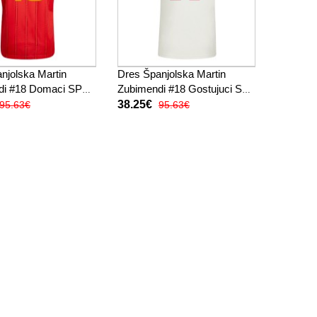
njolska Martin
Dres Španjolska Martin
di #18 Domaci SP
Zubimendi #18 Gostujuci SP
atak Rukav
2026 Kratak Rukav
38.25€
95.63€
95.63€