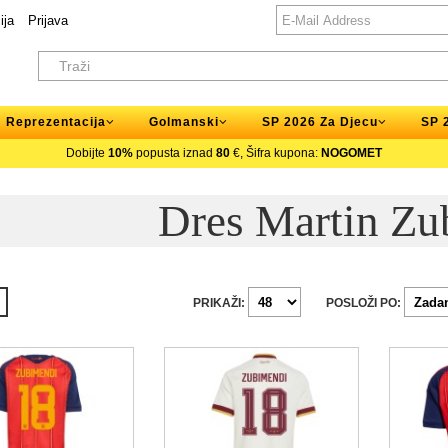
ija
Prijava
Reprezentacija
Golmanski
SP 2026 Za Djecu
SP 
Dobijte
10%
popusta iznad
80
€, Šifra kupona:
NOGOMET
Dres Martin Zu
PRIKAŽI:
POSLOŽI PO: