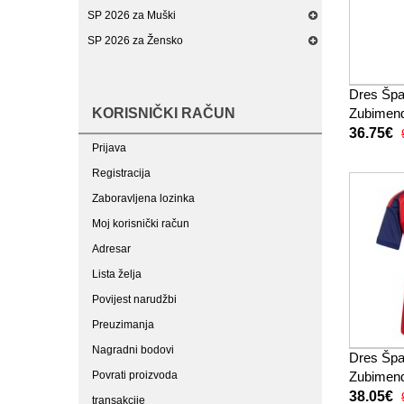
SP 2026 za Muški
SP 2026 za Žensko
Dres Špa
KORISNIČKI RAČUN
Zubimend
djecu SP
36.75€
Prijava
(+ kratke
Registracija
Zaboravljena lozinka
Moj korisnički račun
Adresar
Lista želja
Povijest narudžbi
Preuzimanja
Nagradni bodovi
Dres Špa
Povrati proizvoda
Zubimend
Žensko S
38.05€
transakcije