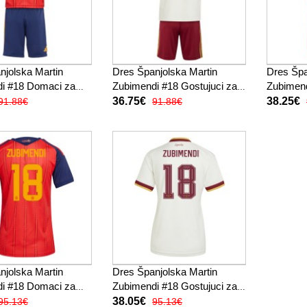
njolska Martin
Dres Španjolska Martin
Dres Špa
i #18 Domaci za
Zubimendi #18 Gostujuci za
Zubimen
 2026 Kratak Rukav
djecu SP 2026 Kratak Rukav
2026 Kr
36.75€
38.25€
91.88€
91.88€
 hlače)
(+ kratke hlače)
njolska Martin
Dres Španjolska Martin
i #18 Domaci za
Zubimendi #18 Gostujuci za
P 2026 Kratak
Žensko SP 2026 Kratak
38.05€
95.13€
95.13€