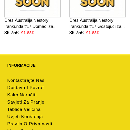
Dres Australija Nestory
Dres Australija Nestory
Irankunda #17 Domaci za
Irankunda #17 Gostujuci za
djecu SP 2026 Kratak Rukav
djecu SP 2026 Kratak Rukav
36.75€
36.75€
91.88€
91.88€
(+ kratke hlače)
(+ kratke hlače)
INFORMACIJE
Kontaktirajte Nas
Dostava I Povrat
Kako Naručiti
Savjeti Za Pranje
Tablica Veličina
Uvjeti Korištenja
Pravila O Privatnosti