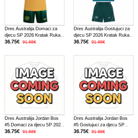
Dres Australija Domaci za
Dres Australija Gostujuci za
djecu SP 2026 Kratak Rukav
djecu SP 2026 Kratak Rukav
(+ kratke hlače)
(+ kratke hlače)
36.75€
36.75€
91.88€
91.88€
Dres Australija Jordan Bos
Dres Australija Jordan Bos
#5 Domaci za djecu SP 2026
#5 Gostujuci za djecu SP
Kratak Rukav (+ kratke
2026 Kratak Rukav (+ kratke
36.75€
36.75€
91.88€
91.88€
hlače)
hlače)