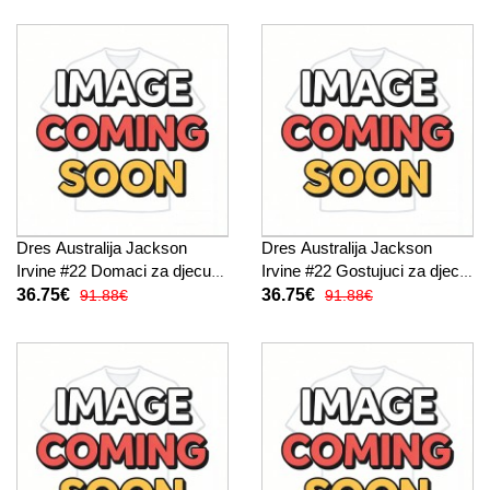
Dres Australija Jackson
Dres Australija Jackson
Irvine #22 Domaci za djecu
Irvine #22 Gostujuci za djecu
SP 2026 Kratak Rukav (+
SP 2026 Kratak Rukav (+
36.75€
36.75€
91.88€
91.88€
kratke hlače)
kratke hlače)