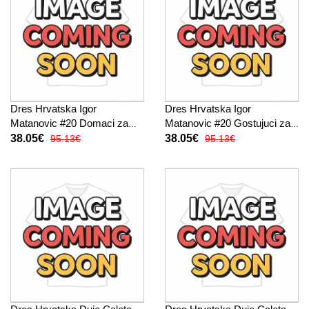
Dres Hrvatska Igor
Dres Hrvatska Igor
Matanovic #20 Domaci za
Matanovic #20 Gostujuci za
Žensko SP 2026 Kratak
Žensko SP 2026 Kratak
38.05€
38.05€
95.13€
95.13€
Rukav
Rukav