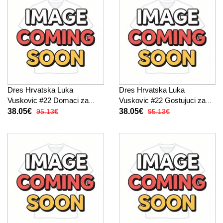
Dres Hrvatska Luka
Dres Hrvatska Luka
Vuskovic #22 Domaci za
Vuskovic #22 Gostujuci za
Žensko SP 2026 Kratak
Žensko SP 2026 Kratak
38.05€
38.05€
95.13€
95.13€
Rukav
Rukav