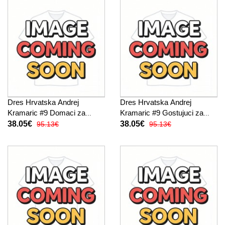
Dres Hrvatska Andrej
Dres Hrvatska Andrej
Kramaric #9 Domaci za
Kramaric #9 Gostujuci za
Žensko SP 2026 Kratak
Žensko SP 2026 Kratak
38.05€
38.05€
95.13€
95.13€
Rukav
Rukav