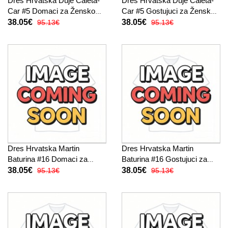
Dres Hrvatska Duje Caleta-
Dres Hrvatska Duje Caleta-
Car #5 Domaci za Žensko
Car #5 Gostujuci za Žensko
SP 2026 Kratak Rukav
SP 2026 Kratak Rukav
38.05€
38.05€
95.13€
95.13€
Dres Hrvatska Martin
Dres Hrvatska Martin
Baturina #16 Domaci za
Baturina #16 Gostujuci za
Žensko SP 2026 Kratak
Žensko SP 2026 Kratak
38.05€
38.05€
95.13€
95.13€
Rukav
Rukav