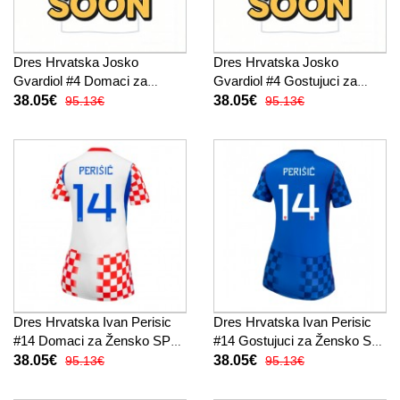
Dres Hrvatska Josko
Dres Hrvatska Josko
Gvardiol #4 Domaci za
Gvardiol #4 Gostujuci za
Žensko SP 2026 Kratak
Žensko SP 2026 Kratak
38.05€
38.05€
95.13€
95.13€
Rukav
Rukav
Dres Hrvatska Ivan Perisic
Dres Hrvatska Ivan Perisic
#14 Domaci za Žensko SP
#14 Gostujuci za Žensko SP
2026 Kratak Rukav
2026 Kratak Rukav
38.05€
38.05€
95.13€
95.13€