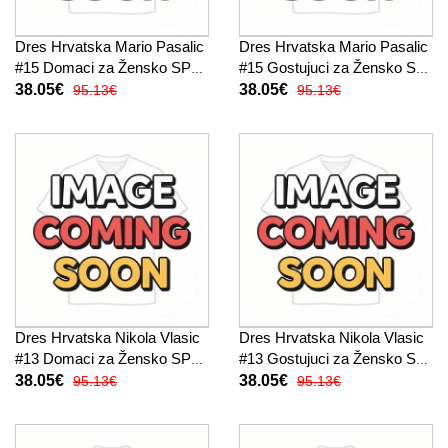
Dres Hrvatska Mario Pasalic
Dres Hrvatska Mario Pasalic
#15 Domaci za Žensko SP
#15 Gostujuci za Žensko SP
2026 Kratak Rukav
2026 Kratak Rukav
38.05€
38.05€
95.13€
95.13€
Dres Hrvatska Nikola Vlasic
Dres Hrvatska Nikola Vlasic
#13 Domaci za Žensko SP
#13 Gostujuci za Žensko SP
2026 Kratak Rukav
2026 Kratak Rukav
38.05€
38.05€
95.13€
95.13€