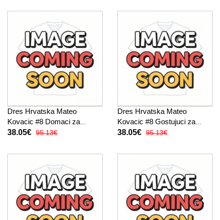
Dres Hrvatska Mateo
Dres Hrvatska Mateo
Kovacic #8 Domaci za
Kovacic #8 Gostujuci za
Žensko SP 2026 Kratak
Žensko SP 2026 Kratak
38.05€
38.05€
95.13€
95.13€
Rukav
Rukav