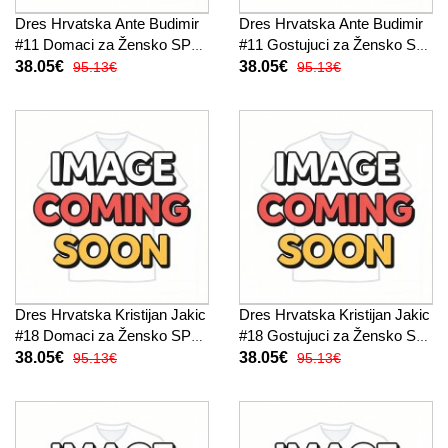
Dres Hrvatska Ante Budimir
Dres Hrvatska Ante Budimir
#11 Domaci za Žensko SP
#11 Gostujuci za Žensko SP
2026 Kratak Rukav
2026 Kratak Rukav
38.05€
38.05€
95.13€
95.13€
Dres Hrvatska Kristijan Jakic
Dres Hrvatska Kristijan Jakic
#18 Domaci za Žensko SP
#18 Gostujuci za Žensko SP
2026 Kratak Rukav
2026 Kratak Rukav
38.05€
38.05€
95.13€
95.13€