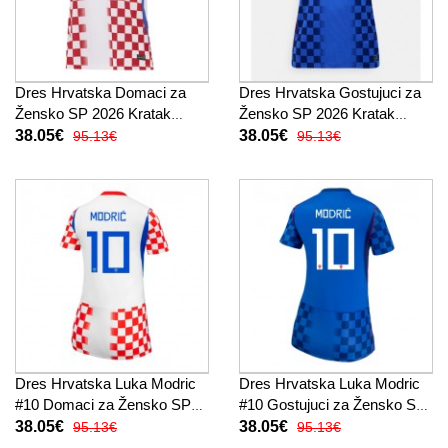
Dres Hrvatska Domaci za
Dres Hrvatska Gostujuci za
Žensko SP 2026 Kratak
Žensko SP 2026 Kratak
Rukav
Rukav
38.05€
38.05€
95.13€
95.13€
Dres Hrvatska Luka Modric
Dres Hrvatska Luka Modric
#10 Domaci za Žensko SP
#10 Gostujuci za Žensko SP
2026 Kratak Rukav
2026 Kratak Rukav
38.05€
38.05€
95.13€
95.13€