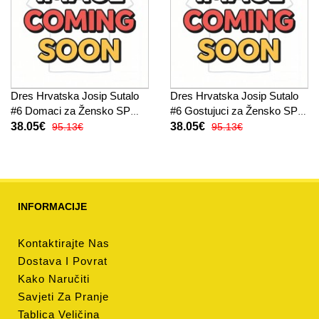
Dres Hrvatska Josip Sutalo
Dres Hrvatska Josip Sutalo
#6 Domaci za Žensko SP
#6 Gostujuci za Žensko SP
2026 Kratak Rukav
2026 Kratak Rukav
38.05€
38.05€
95.13€
95.13€
INFORMACIJE
Kontaktirajte Nas
Dostava I Povrat
Kako Naručiti
Savjeti Za Pranje
Tablica Veličina