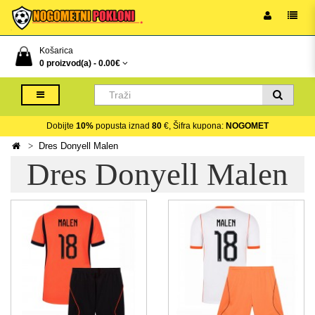
Košarica
0 proizvod(a) -
0.00€
Dobijte
10%
popusta iznad
80
€, Šifra kupona:
NOGOMET
Dres Donyell Malen
Dres Donyell Malen