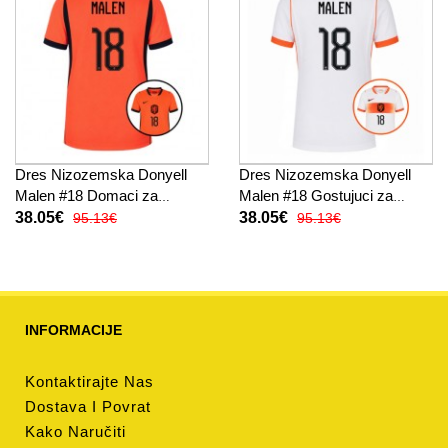
Dres Nizozemska Donyell
Dres Nizozemska Donyell
Malen #18 Domaci za
Malen #18 Gostujuci za
Žensko SP 2026 Kratak
Žensko SP 2026 Kratak
38.05€
38.05€
95.13€
95.13€
Rukav
Rukav
INFORMACIJE
Kontaktirajte Nas
Dostava I Povrat
Kako Naručiti