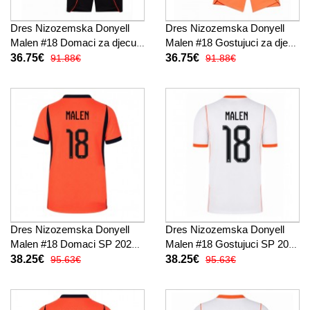
Dres Nizozemska Donyell
Dres Nizozemska Donyell
Malen #18 Domaci za djecu
Malen #18 Gostujuci za djecu
SP 2026 Kratak Rukav (+
SP 2026 Kratak Rukav (+
36.75€
36.75€
91.88€
91.88€
kratke hlače)
kratke hlače)
Dres Nizozemska Donyell
Dres Nizozemska Donyell
Malen #18 Domaci SP 2026
Malen #18 Gostujuci SP 2026
Kratak Rukav
Kratak Rukav
38.25€
38.25€
95.63€
95.63€