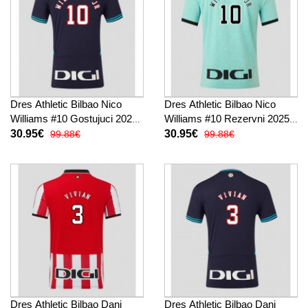
Dres Athletic Bilbao Nico
Dres Athletic Bilbao Nico
Williams #10 Gostujuci 2025-
Williams #10 Rezervni 2025-
26 Kratak Rukav
26 Kratak Rukav
30.95€
30.95€
99.88€
99.88€
Dres Athletic Bilbao Dani
Dres Athletic Bilbao Dani