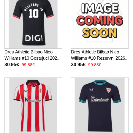
Dres Athletic Bilbao Nico
Dres Athletic Bilbao Nico
Williams #10 Gostujuci 2026-
Williams #10 Rezervni 2026-
27 Kratak Rukav
27 Kratak Rukav
30.95€
30.95€
99.88€
99.88€