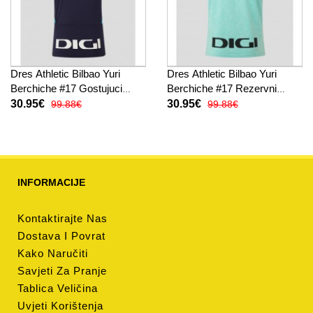
Dres Athletic Bilbao Yuri
Dres Athletic Bilbao Yuri
Berchiche #17 Gostujuci
Berchiche #17 Rezervni
2025-26 Kratak Rukav
2025-26 Kratak Rukav
30.95€
30.95€
99.88€
99.88€
INFORMACIJE
Kontaktirajte Nas
Dostava I Povrat
Kako Naručiti
Savjeti Za Pranje
Tablica Veličina
Uvjeti Korištenja