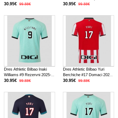
Kratak Rukav
26 Kratak Rukav
30.95€
30.95€
99.88€
99.88€
Dres Athletic Bilbao Inaki
Dres Athletic Bilbao Yuri
Williams #9 Rezervni 2025-
Berchiche #17 Domaci 2025-
26 Kratak Rukav
26 Kratak Rukav
30.95€
30.95€
99.88€
99.88€