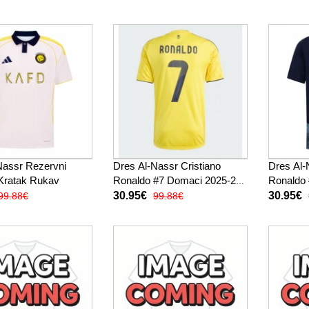
Nassr Rezervni
Dres Al-Nassr Cristiano
Dres Al-
Kratak Rukav
Ronaldo #7 Domaci 2025-26
Ronaldo 
Kratak Rukav
26 Krata
30.95€
30.95€
99.88€
99.88€