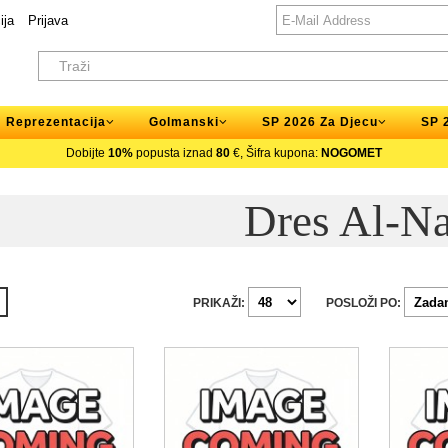
ija
Prijava
Reprezentacija
Golmanski
SP 2026 Za Djecu
SP 
Dobijte
10%
popusta iznad
80
€, Šifra kupona:
NOGOMET
Dres Al-Na
PRIKAŽI:
POSLOŽI PO: