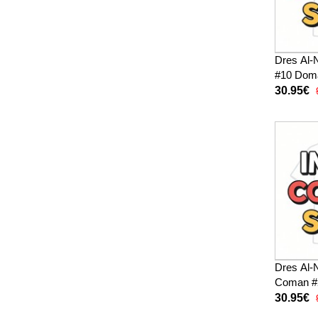
Dres Al-
#10 Doma
Rukav
30.95€
Dres Al-
Coman #2
26 Krata
30.95€