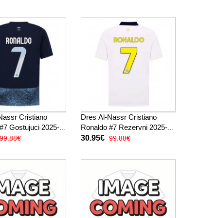
Nassr Cristiano
Dres Al-Nassr Cristiano
#7 Gostujuci 2025-
Ronaldo #7 Rezervni 2025-26
k Rukav
Kratak Rukav
30.95€
99.88€
99.88€