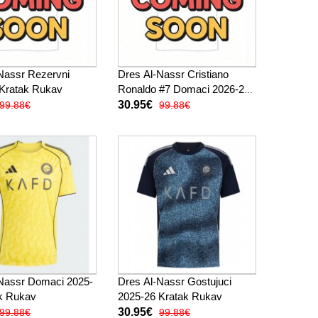
Nassr Rezervni
Dres Al-Nassr Cristiano
Kratak Rukav
Ronaldo #7 Domaci 2026-27
Kratak Rukav
30.95€
99.88€
99.88€
Nassr Domaci 2025-
Dres Al-Nassr Gostujuci
k Rukav
2025-26 Kratak Rukav
30.95€
99.88€
99.88€