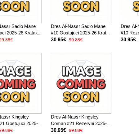
Nassr Sadio Mane
Dres Al-Nassr Sadio Mane
Dres Al-
ci 2025-26 Kratak
#10 Gostujuci 2025-26 Kratak
#10 Reze
Rukav
Rukav
30.95€
30.95€
99.88€
99.88€
Nassr Kingsley
Dres Al-Nassr Kingsley
1 Gostujuci 2025-
Coman #21 Rezervni 2025-
k Rukav
26 Kratak Rukav
30.95€
99.88€
99.88€