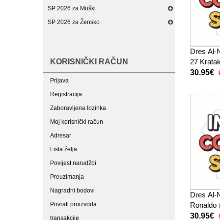
SP 2026 za Muški
SP 2026 za Žensko
Dres Al-
KORISNIČKI RAČUN
27 Krata
30.95€
Prijava
Registracija
Zaboravljena lozinka
Moj korisnički račun
Adresar
Lista želja
Povijest narudžbi
Preuzimanja
Nagradni bodovi
Dres Al-
Povrati proizvoda
Ronaldo 
27 Krata
30.95€
transakcije