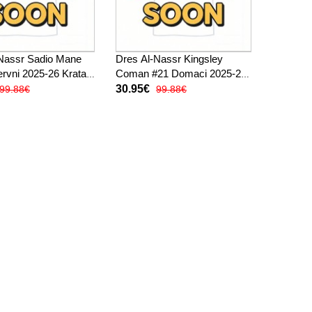
Nassr Sadio Mane
Dres Al-Nassr Kingsley
rvni 2025-26 Kratak
Coman #21 Domaci 2025-26
Kratak Rukav
30.95€
99.88€
99.88€