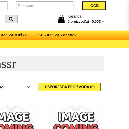
Košarica
0 proizvod(a) -
0.00€
2026 Za Muški
SP 2026 Za Žensko
ssr
USPOREDBA PROIZVODA (0)