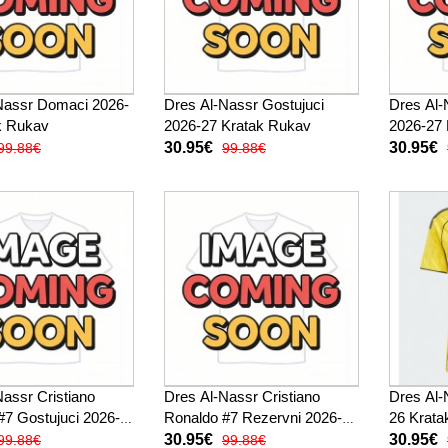
Nassr Domaci 2026-
Dres Al-Nassr Gostujuci
Dres Al-
k Rukav
2026-27 Kratak Rukav
2026-27 
30.95€
30.95€
99.88€
99.88€
Nassr Cristiano
Dres Al-Nassr Cristiano
Dres Al-
#7 Gostujuci 2026-
Ronaldo #7 Rezervni 2026-27
26 Krata
k Rukav
Kratak Rukav
30.95€
30.95€
99.88€
99.88€