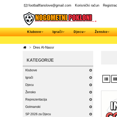
footballfanslove@gmail.com
Korisnički račun
Registrac
Klubove
Igrači
Djecu
Žensko
Dres Al-Nassr
KATEGORIJE
Klubove
Igrači
Djecu
Žensko
Reprezentacija
Golmanski
SP 2026 za Djecu