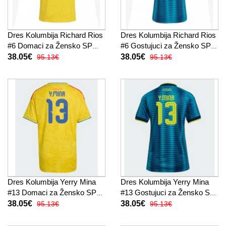
Dres Kolumbija Richard Rios
Dres Kolumbija Richard Rios
#6 Domaci za Žensko SP
#6 Gostujuci za Žensko SP
2026 Kratak Rukav
2026 Kratak Rukav
38.05€
38.05€
95.13€
95.13€
Dres Kolumbija Yerry Mina
Dres Kolumbija Yerry Mina
#13 Domaci za Žensko SP
#13 Gostujuci za Žensko SP
2026 Kratak Rukav
2026 Kratak Rukav
38.05€
38.05€
95.13€
95.13€