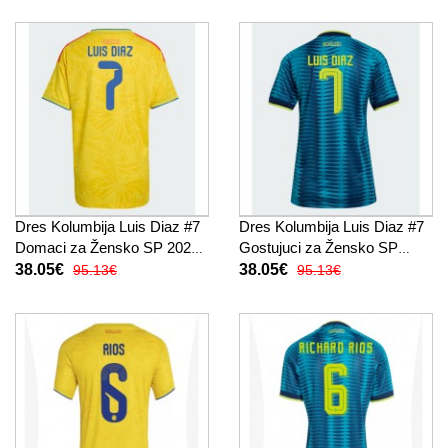
Dres Kolumbija Luis Diaz #7
Dres Kolumbija Luis Diaz #7
Domaci za Žensko SP 2026
Gostujuci za Žensko SP
Kratak Rukav
2026 Kratak Rukav
38.05€
38.05€
95.13€
95.13€