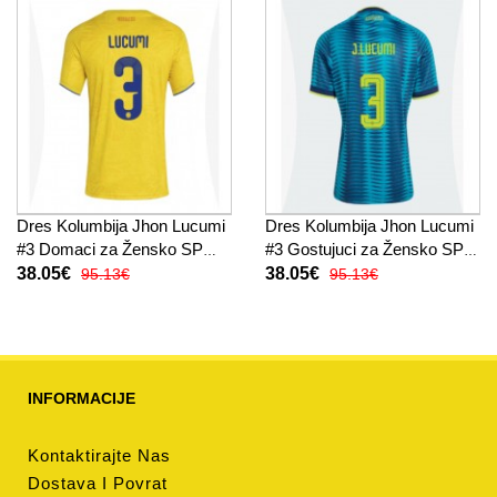
Dres Kolumbija Jhon Lucumi
Dres Kolumbija Jhon Lucumi
#3 Domaci za Žensko SP
#3 Gostujuci za Žensko SP
2026 Kratak Rukav
2026 Kratak Rukav
38.05€
38.05€
95.13€
95.13€
INFORMACIJE
Kontaktirajte Nas
Dostava I Povrat