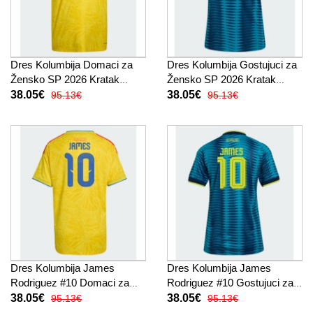
Dres Kolumbija Domaci za
Dres Kolumbija Gostujuci za
Žensko SP 2026 Kratak
Žensko SP 2026 Kratak
Rukav
Rukav
38.05€
38.05€
95.13€
95.13€
Dres Kolumbija James
Dres Kolumbija James
Rodriguez #10 Domaci za
Rodriguez #10 Gostujuci za
Žensko SP 2026 Kratak
Žensko SP 2026 Kratak
38.05€
38.05€
95.13€
95.13€
Rukav
Rukav