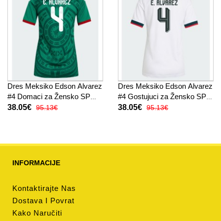
Dres Meksiko Edson Alvarez
Dres Meksiko Edson Alvarez
#4 Domaci za Žensko SP
#4 Gostujuci za Žensko SP
2026 Kratak Rukav
2026 Kratak Rukav
38.05€
38.05€
95.13€
95.13€
INFORMACIJE
Kontaktirajte Nas
Dostava I Povrat
Kako Naručiti