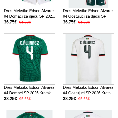
Dres Meksiko Edson Alvarez
Dres Meksiko Edson Alvarez
#4 Domaci za djecu SP 2026
#4 Gostujuci za djecu SP
Kratak Rukav (+ kratke
2026 Kratak Rukav (+ kratke
36.75€
36.75€
91.88€
91.88€
hlače)
hlače)
Dres Meksiko Edson Alvarez
Dres Meksiko Edson Alvarez
#4 Domaci SP 2026 Kratak
#4 Gostujuci SP 2026 Kratak
Rukav
Rukav
38.25€
38.25€
95.63€
95.63€