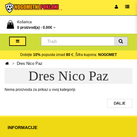
Košarica
0 proizvod(a) -
0.00€
Dobijte
10%
popusta iznad
80
€, Šifra kupona:
NOGOMET
Dres Nico Paz
Dres Nico Paz
Nema proizvoda za prikaz u ovoj kategoriji.
DALJE
INFORMACIJE