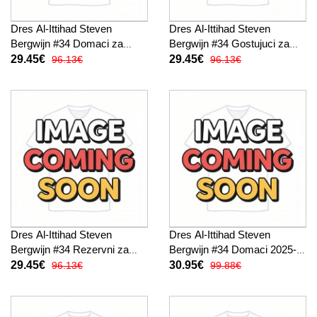
Dres Al-Ittihad Steven
Dres Al-Ittihad Steven
Bergwijn #34 Domaci za
Bergwijn #34 Gostujuci za
djecu 2025-26 Kratak Rukav
djecu 2025-26 Kratak Rukav
29.45€
29.45€
96.13€
96.13€
(+ kratke hlače)
(+ kratke hlače)
Dres Al-Ittihad Steven
Dres Al-Ittihad Steven
Bergwijn #34 Rezervni za
Bergwijn #34 Domaci 2025-
djecu 2025-26 Kratak Rukav
26 Kratak Rukav
29.45€
30.95€
96.13€
99.88€
(+ kratke hlače)