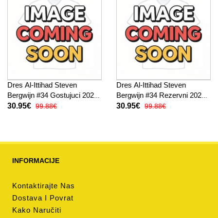
Dres Al-Ittihad Steven
Dres Al-Ittihad Steven
Bergwijn #34 Gostujuci 2025-
Bergwijn #34 Rezervni 2025-
26 Kratak Rukav
26 Kratak Rukav
30.95€
30.95€
99.88€
99.88€
INFORMACIJE
Kontaktirajte Nas
Dostava I Povrat
Kako Naručiti