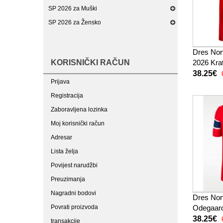
SP 2026 za Muški
SP 2026 za Žensko
Dres No
KORISNIČKI RAČUN
2026 Kra
38.25€
Prijava
Registracija
Zaboravljena lozinka
Moj korisnički račun
Adresar
Lista želja
Povijest narudžbi
Preuzimanja
Nagradni bodovi
Dres Nor
Povrati proizvoda
Odegaar
2026 Kra
38.25€
transakcije