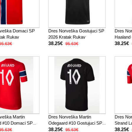
rveška Domaci SP
Dres Norveška Gostujuci SP
Dres Nor
tak Rukav
2026 Kratak Rukav
Haaland
Kratak 
38.25€
38.25€
95.63€
95.63€
veška Martin
Dres Norveška Martin
Dres No
d #10 Domaci SP
Odegaard #10 Gostujuci SP
Strand L
tak Rukav
2026 Kratak Rukav
SP 2026
38.25€
38.25€
95.63€
95.63€