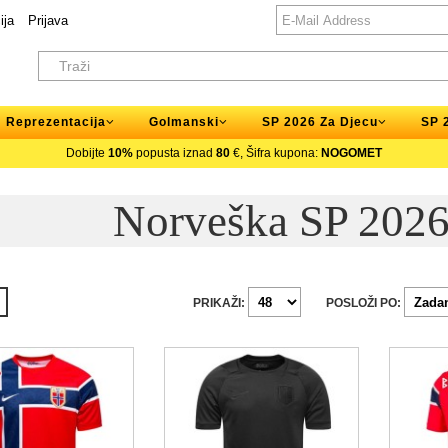
ija
Prijava
Reprezentacija
Golmanski
SP 2026 Za Djecu
SP 
Dobijte
10%
popusta iznad
80
€, Šifra kupona:
NOGOMET
Norveška SP 2026
PRIKAŽI:
POSLOŽI PO: