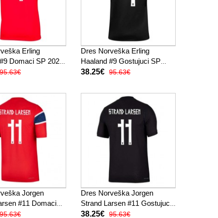
veška Erling
Dres Norveška Erling
 #9 Domaci SP 2026
Haaland #9 Gostujuci SP
Rukav
2026 Kratak Rukav
38.25€
95.63€
95.63€
rveška Jorgen
Dres Norveška Jorgen
arsen #11 Domaci
Strand Larsen #11 Gostujuci
 Kratak Rukav
SP 2026 Kratak Rukav
38.25€
95.63€
95.63€