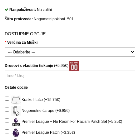
Raspoloživost:
Na zalihi
Šifra proizvoda:
Nogometnipokloni_501
DOSTUPNE OPCIJE
Veličina za Muški
Dresovi s vlastitim tiskanje
(+5.95€)
Ostale opcije
Kratke hlače (+15.75€)
Nogometne čarape (+6.95€)
Premier League + No Room For Racism Patch Set (+5.25€)
Premier League Patch (+3.35€)