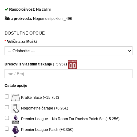
Raspoloživost:
Na zalihi
Šifra proizvoda:
Nogometnipokloni_496
DOSTUPNE OPCIJE
Veličina za Muški
Dresovi s vlastitim tiskanje
(+5.95€)
Ostale opcije
Kratke hlače (+15.75€)
Nogometne čarape (+6.95€)
Premier League + No Room For Racism Patch Set (+5.25€)
Premier League Patch (+3.35€)