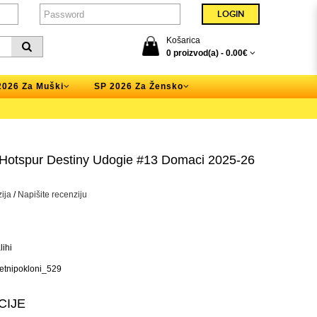
Košarica
0 proizvod(a) -
0.00€
2026 Za Muški
SP 2026 Za Žensko
Hotspur Destiny Udogie #13 Domaci 2025-26
ija
/
Napišite recenziju
ihi
tnipokloni_529
CIJE