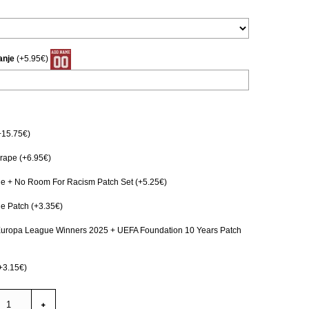
anje
(+5.95€)
+15.75€)
ape (+6.95€)
e + No Room For Racism Patch Set (+5.25€)
e Patch (+3.35€)
Europa League Winners 2025 + UEFA Foundation 10 Years Patch
+3.15€)