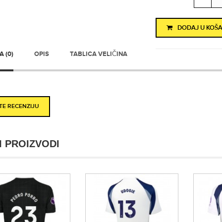
DODAJ U KOŠA
 (0)
OPIS
TABLICA VELIČINA
ITE RECENZIJU
I PROIZVODI