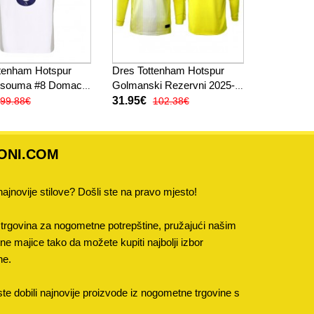
ttenham Hotspur
Dres Tottenham Hotspur
ssouma #8 Domaci
Golmanski Rezervni 2025-
 Kratak Rukav
26 Dugi Rukav
31.95€
99.88€
102.38€
ONI.COM
 najnovije stilove? Došli ste na pravo mjesto!
trgovina za nogometne potrepštine, pružajući našim
 majice tako da možete kupiti najbolji izbor
ne.
e dobili najnovije proizvode iz nogometne trgovine s