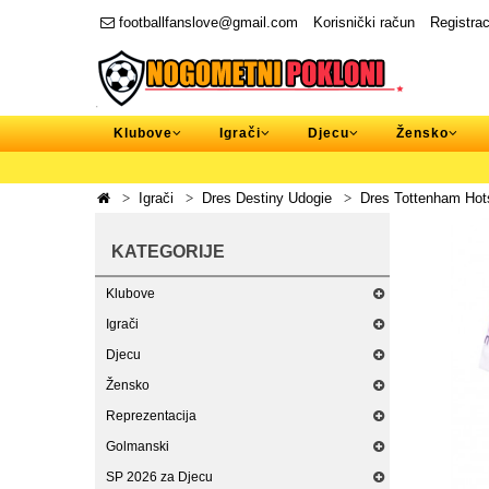
footballfanslove@gmail.com
Korisnički račun
Registrac
Klubove
Igrači
Djecu
Žensko
Igrači
Dres Destiny Udogie
Dres Tottenham Hot
KATEGORIJE
Klubove
Igrači
Djecu
Žensko
Reprezentacija
Golmanski
SP 2026 za Djecu