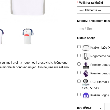
Veličina za Muški
Dresovi s vlastitim tisk
Ostale opcije
Kratke hlače (
Nogometne čar
o su ime i broj na nogometni dresovi slici točno ono
Premier Leagu
 ne morate ih ponovno unijeti. Ako ne, unesite željeno
Premier Leagu
UCL Starball 
Set (+5.55€)
Kraken Logo (
KOLIČINA: