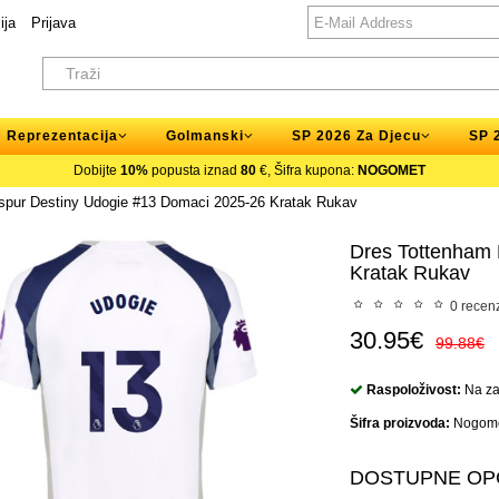
ija
Prijava
Reprezentacija
Golmanski
SP 2026 Za Djecu
SP 
Dobijte
10%
popusta iznad
80
€, Šifra kupona:
NOGOMET
spur Destiny Udogie #13 Domaci 2025-26 Kratak Rukav
Dres Tottenham 
Kratak Rukav
0 recenz
30.95€
99.88€
Raspoloživost:
Na zal
Šifra proizvoda:
Nogome
DOSTUPNE OP