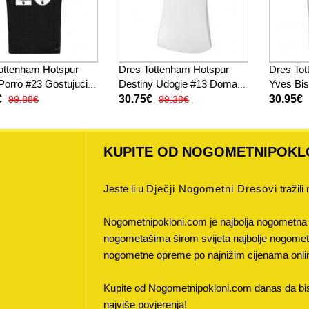
ottenham Hotspur
Dres Tottenham Hotspur
Dres To
Porro #23 Gostujuci
Destiny Udogie #13 Domaci
Yves Bi
6 Kratak Rukav
za Žensko 2025-26 Kratak
2025-26
€
30.75€
30.95€
99.88€
99.38€
Rukav
KUPITE OD NOGOMETNIPOKL
Jeste li u
Dječji Nogometni Dresovi
tražili
Nogometnipokloni.com je najbolja nogometna 
nogometašima širom svijeta najbolje nogometne
nogometne opreme po najnižim cijenama onli
Kupite od Nogometnipokloni.com danas da bist
najviše povjerenja!