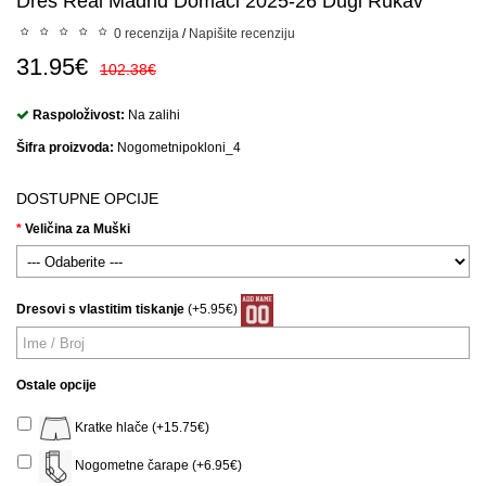
Dres Real Madrid Domaci 2025-26 Dugi Rukav
0 recenzija
/
Napišite recenziju
31.95€
102.38€
Raspoloživost:
Na zalihi
Šifra proizvoda:
Nogometnipokloni_4
DOSTUPNE OPCIJE
Veličina za Muški
Dresovi s vlastitim tiskanje
(+5.95€)
Ostale opcije
Kratke hlače (+15.75€)
Nogometne čarape (+6.95€)