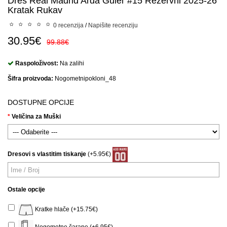
Dres Real Madrid Arda Guler #15 Rezervni 2025-26
Kratak Rukav
0 recenzija
/
Napišite recenziju
30.95€
99.88€
Raspoloživost:
Na zalihi
Šifra proizvoda:
Nogometnipokloni_48
DOSTUPNE OPCIJE
Veličina za Muški
Dresovi s vlastitim tiskanje
(+5.95€)
Ostale opcije
Kratke hlače (+15.75€)