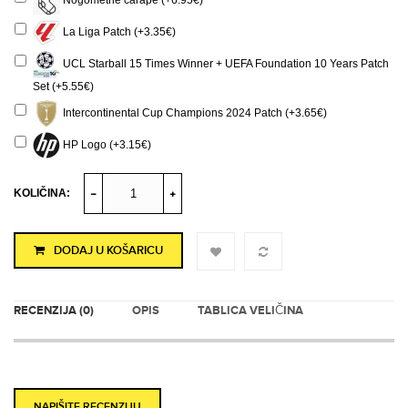
Nogometne čarape (+6.95€)
La Liga Patch (+3.35€)
UCL Starball 15 Times Winner + UEFA Foundation 10 Years Patch
Set (+5.55€)
Intercontinental Cup Champions 2024 Patch (+3.65€)
HP Logo (+3.15€)
KOLIČINA:
DODAJ U KOŠARICU
RECENZIJA (0)
OPIS
TABLICA VELIČINA
NAPIŠITE RECENZIJU