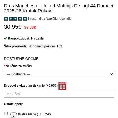
Dres Manchester United Matthijs De Ligt #4 Domaci
2025-26 Kratak Rukav
1 recenzija
/
Napišite recenziju
30.95€
99.88€
Raspoloživost:
Na zalihi
Šifra proizvoda:
Nogometnipokloni_169
DOSTUPNE OPCIJE
Veličina za Muški
Dresovi s vlastitim tiskanje
(+5.95€)
Ostale opcije
Kratke hlače (+15.75€)