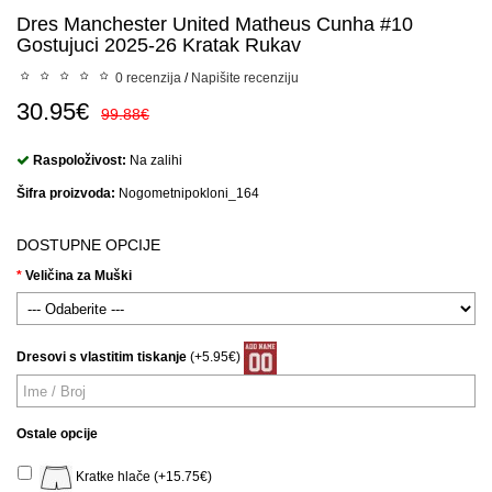
Dres Manchester United Matheus Cunha #10
Gostujuci 2025-26 Kratak Rukav
0 recenzija
/
Napišite recenziju
30.95€
99.88€
Raspoloživost:
Na zalihi
Šifra proizvoda:
Nogometnipokloni_164
DOSTUPNE OPCIJE
Veličina za Muški
Dresovi s vlastitim tiskanje
(+5.95€)
Ostale opcije
Kratke hlače (+15.75€)