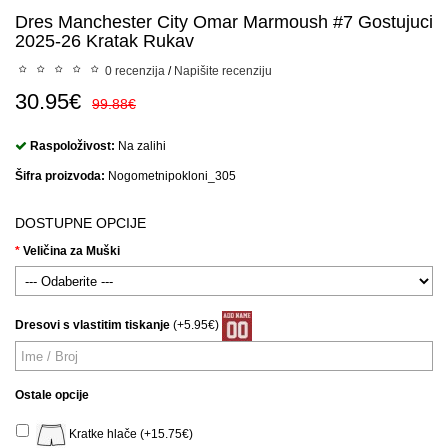
Dres Manchester City Omar Marmoush #7 Gostujuci
2025-26 Kratak Rukav
0 recenzija
/
Napišite recenziju
30.95€
99.88€
Raspoloživost:
Na zalihi
Šifra proizvoda:
Nogometnipokloni_305
DOSTUPNE OPCIJE
Veličina za Muški
Dresovi s vlastitim tiskanje
(+5.95€)
Ostale opcije
Kratke hlače (+15.75€)