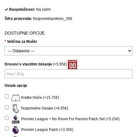
Raspoloživost:
Na zalihi
Šifra proizvoda:
Nogometnipokloni_288
DOSTUPNE OPCIJE
Veličina za Muški
Dresovi s vlastitim tiskanje
(+5.95€)
Ostale opcije
Kratke hlače (+15.75€)
Nogometne čarape (+6.95€)
Premier League + No Room For Racism Patch Set (+5.25€)
Premier League Patch (+3.35€)