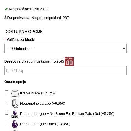
Raspoloživost:
Na zalihi
Šifra proizvoda:
Nogometnipokloni_287
DOSTUPNE OPCIJE
Veličina za Muški
Dresovi s vlastitim tiskanje
(+5.95€)
Ostale opcije
Kratke hlače (+15.75€)
Nogometne čarape (+6.95€)
Premier League + No Room For Racism Patch Set (+5.25€)
Premier League Patch (+3.35€)