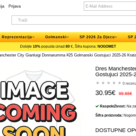
ija
Prijava
Reprezentacija
Golmanski
SP 2026 Za Djecu
SP 
Dobijte
10%
popusta iznad
80
€, Šifra kupona:
NOGOMET
nchester City Gianluigi Donnarumma #25 Golmanski Gostujuci 2025-26 Krat
Dres Manchester
Gostujuci 2025-
0 recenz
30.95€
99.88€
Raspoloživost:
Na zal
Šifra proizvoda:
Nogome
DOSTUPNE OP