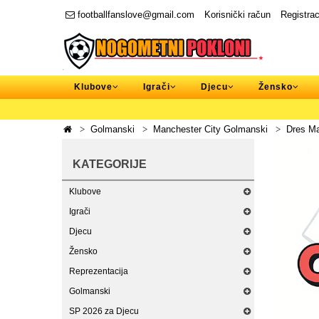
footballfanslove@gmail.com
Korisnički račun
Registrac
Klubove
Igrači
Djecu
Žensko
Golmanski
Manchester City Golmanski
Dres Ma
KATEGORIJE
Klubove
Igrači
Djecu
Žensko
Reprezentacija
Golmanski
SP 2026 za Djecu