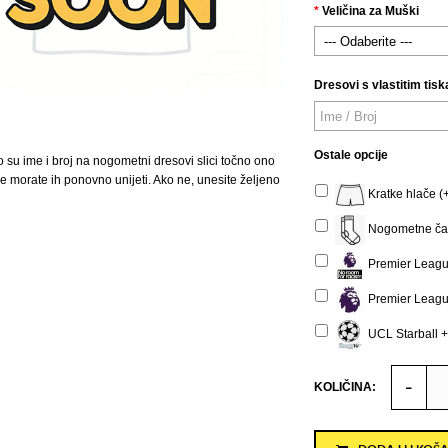
Veličina za Muški
Dresovi s vlastitim tisk
Ostale opcije
o su ime i broj na nogometni dresovi slici točno ono
 ne morate ih ponovno unijeti. Ako ne, unesite željeno
Kratke hlače (
Nogometne čar
Premier Leagu
Premier Leagu
UCL Starball +
KOLIČINA: