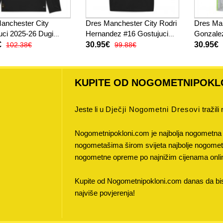
anchester City
Dres Manchester City Rodri
Dres Man
uci 2025-26 Dugi
Hernandez #16 Gostujuci
Gonzale
2025-26 Kratak Rukav
2025-26
€
30.95€
30.95€
102.38€
99.88€
KUPITE OD NOGOMETNIPOKL
Jeste li u
Dječji Nogometni Dresovi
tražili
Nogometnipokloni.com je najbolja nogometna 
nogometašima širom svijeta najbolje nogometne
nogometne opreme po najnižim cijenama onli
Kupite od Nogometnipokloni.com danas da bist
najviše povjerenja!