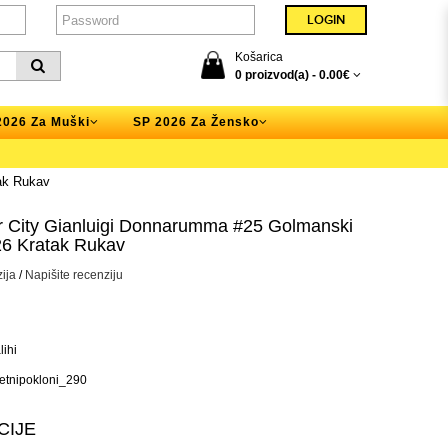
Košarica
0 proizvod(a) -
0.00€
2026 Za Muški
SP 2026 Za Žensko
ak Rukav
 City Gianluigi Donnarumma #25 Golmanski
26 Kratak Rukav
ija
/
Napišite recenziju
ihi
tnipokloni_290
CIJE