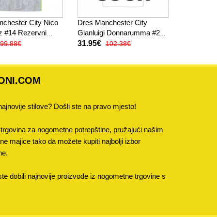
chester City Nico
Dres Manchester City
z #14 Rezervni
Gianluigi Donnarumma #25
 Kratak Rukav
Golmanski Gostujuci 2025-
31.95€
99.88€
102.38€
26 Dugi Rukav
ONI.COM
 najnovije stilove? Došli ste na pravo mjesto!
trgovina za nogometne potrepštine, pružajući našim
 majice tako da možete kupiti najbolji izbor
ne.
e dobili najnovije proizvode iz nogometne trgovine s