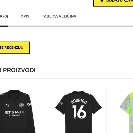
DODAJ U KOŠA
 (0)
OPIS
TABLICA VELIČINA
ITE RECENZIJU
I PROIZVODI